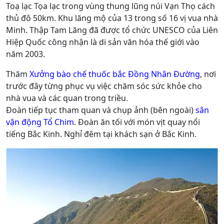
Toạ lạc Tọa lạc trong vùng thung lũng núi Vạn Thọ cách
thủ đô 50km. Khu lăng mộ của 13 trong số 16 vị vua nhà
Minh. Thập Tam Lăng đã được tổ chức UNESCO của Liên
Hiệp Quốc công nhận là di sản văn hóa thế giới vào
năm 2003.
Thăm
Xưởng bào chế thuốc bắc Đồng Nhân Đường
, nơi
trước đây từng phục vụ việc chăm sóc sức khỏe cho
nhà vua và các quan trong triều.
Đoàn tiếp tục tham quan và chụp ảnh (bên ngoài)
sân
vận động Tổ Chim
. Đoàn ăn tối với món vịt quay nổi
tiếng Bắc Kinh. Nghỉ đêm tại khách sạn ở Bắc Kinh.