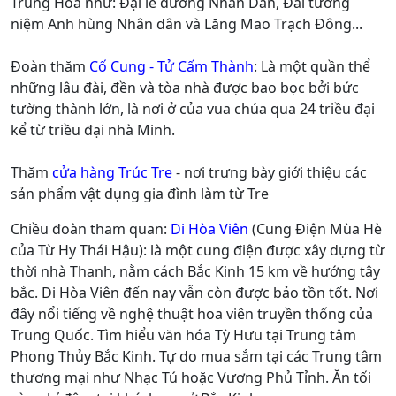
Trung Hoa như: Đại lễ đường Nhân Dân, Đài tưởng
niệm Anh hùng Nhân dân và Lăng Mao Trạch Đông...
Đoàn thăm
Cố Cung - Tử Cấm Thành
: Là một quần thể
những lâu đài, đền và tòa nhà được bao bọc bởi bức
tường thành lớn, là nơi ở của vua chúa qua 24 triều đại
kể từ triều đại nhà Minh.
Thăm
cửa hàng Trúc Tre
- nơi trưng bày giới thiệu các
sản phẩm vật dụng gia đình làm từ Tre
Chiều đoàn tham quan:
Di Hòa Viên
(Cung Điện Mùa Hè
của Từ Hy Thái Hậu): là một cung điện được xây dựng từ
thời nhà Thanh, nằm cách Bắc Kinh 15 km về hướng tây
bắc. Di Hòa Viên đến nay vẫn còn được bảo tồn tốt. Nơi
đây nổi tiếng về nghệ thuật hoa viên truyền thống của
Trung Quốc. Tìm hiểu văn hóa Tỳ Hưu tại Trung tâm
Phong Thủy Bắc Kinh. Tự do mua sắm tại các Trung tâm
thương mại như Nhạc Tú hoặc Vương Phủ Tỉnh. Ăn tối