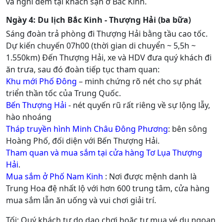
và nghỉ đêm tại khách sạn ở Bắc Kinh.
Ngày 4: Du lịch Bắc Kinh - Thượng Hải (ba bữa)
Sáng đoàn trả phòng đi Thượng Hải bằng tầu cao tốc.
Dự kiến chuyến 07h00 (thời gian di chuyển ~ 5,5h ~
1.550km) Đến Thượng Hải, xe và HDV đưa quý khách đi
ăn trưa, sau đó đoàn tiếp tục tham quan:
Khu mới Phố Đông
– minh chứng rõ nét cho sự phát
triển thần tốc của Trung Quốc.
Bến Thượng Hải
- nét quyến rũ rất riêng về sự lộng lẫy,
hào nhoáng
Tháp truyền hình Minh Châu Đông Phương
: bên sông
Hoàng Phố, đối diện với Bến Thượng Hải.
Tham quan và mua sắm tại cửa hàng Tơ Lụa Thượng
Hải
.
Mua sắm ở Phố Nam Kinh
: Nơi được mệnh danh là
Trung Hoa đệ nhất lộ với hơn 600 trung tâm, cửa hàng
mua sắm lẫn ăn uống và vui chơi giải trí.
Tối: Quý khách tự do dạo chơi hoặc tự mua vé du ngoạn