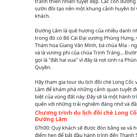
tranh thiên nhiên tuyệt đẹp. Các con đườn
sườn đồi tạo nên một khung cảnh huyền bí 
khách.
Đường Lâm là quê hương của nhiều danh nh
trong đó có Bố Cái Đại vương Phùng Hưng,
Thám hoa Giang Văn Minh, bà chúa Mía - ng
và là vương phi của chúa Trịnh Tráng... Đư
gọi là "đất hai vua" vì đây là nơi sinh ra P
Quyền.
Hãy tham gia tour du lịch đồi chè Long Cốc
Lâm để khám phá những cảnh quan tuyệt đẹp
biệt của vùng đất này. Đây sẽ là một hành t
quên với những trải nghiệm đáng nhớ và đầy
Chương trình du lịch đồi chè Long Cốc
Đường Lâm
07h00: Quý khách sẽ được đón bằng xe và h
điểm hẹn để bắt đầu hành trình đến Thanh S