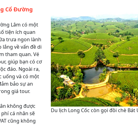
àng Cổ Đường
Đường Lâm có một
ố tiện ích quan
ữa trưa ngon lành
 lắng về vấn đề di
iểm tham quan. Vé
ur, giúp bạn có cơ
ộc đáo. Ngoài ra,
c uống và có một
 đảm bảo sự an
ong giá tour.
nhân không được
Du lịch Long Cốc còn gọi đồi chè Bát
 phí cá nhân sẽ
 VAT cũng không