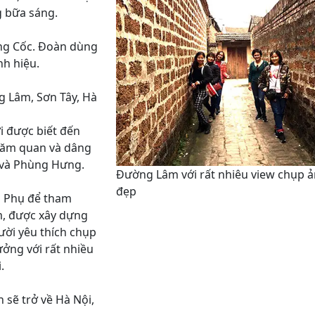
g bữa sáng.
ong Cốc. Đoàn dùng
nh hiệu.
g Lâm, Sơn Tây, Hà
 được biết đến
thăm quan và dâng
 và Phùng Hưng.
Đường Lâm với rất nhiêu view chụp 
đẹp
g Phụ để tham
m, được xây dựng
ười yêu thích chụp
ưởng với rất nhiều
.
sẽ trở về Hà Nội,