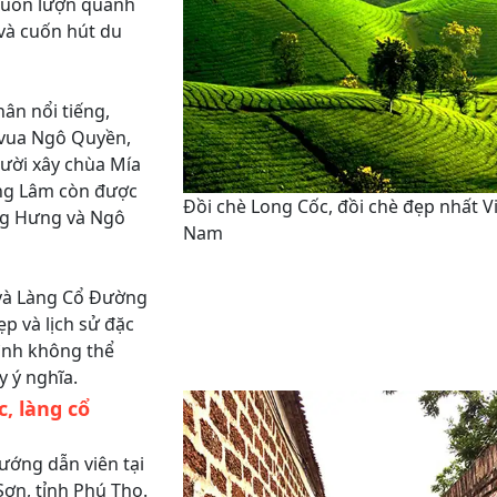
g uốn lượn quanh
và cuốn hút du
ân nổi tiếng,
 vua Ngô Quyền,
ười xây chùa Mía
ờng Lâm còn được
Đồi chè Long Cốc, đồi chè đẹp nhất V
hùng Hưng và Ngô
Nam
 và Làng Cổ Đường
 và lịch sử đặc
rình không thể
 ý nghĩa.
, làng cổ
ướng dẫn viên tại
ơn, tỉnh Phú Thọ.