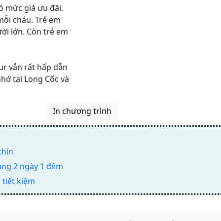
ó mức giá ưu đãi.
mỗi cháu. Trẻ em
ười lớn. Còn trẻ em
ur vẫn rất hấp dẫn
hớ tại Long Cốc và
In chương trình
chín
ang 2 ngày 1 đêm
 tiết kiệm