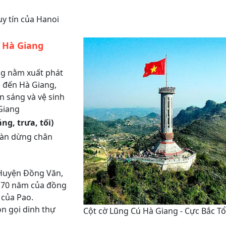
y tín của Hanoi
n Hà Giang
ng nằm xuất phát
n đến Hà Giang,
n sáng và vệ sinh
 Giang
ng, trưa, tối)
oàn dừng chân
Huyện Đồng Văn,
n 70 năm của đồng
của Pao.
òn gọi dinh thự
Cột cờ Lũng Cú Hà Giang - Cực Bắc T