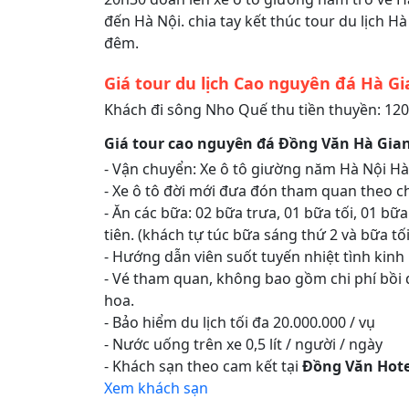
đến Hà Nội. chia tay kết thúc tour du lịch H
đêm.
Giá tour du lịch Cao nguyên đá Hà Gi
Khách đi sông Nho Quế thu tiền thuyền: 12
Giá tour cao nguyên đá Đồng Văn Hà Gia
- Vận chuyển: Xe ô tô giường năm Hà Nội Hà
- Xe ô tô đời mới đưa đón tham quan theo c
- Ăn các bữa: 02 bữa trưa, 01 bữa tối, 01 b
tiên. (khách tự túc bữa sáng thứ 2 và bữa tố
- Hướng dẫn viên suốt tuyến nhiệt tình kin
- Vé tham quan, không bao gồm chi phí bồi
hoa.
- Bảo hiểm du lịch tối đa 20.000.000 / vụ
- Nước uống trên xe 0,5 lít / người / ngày
- Khách sạn theo cam kết tại
Đồng Văn Hote
Xem khách sạn