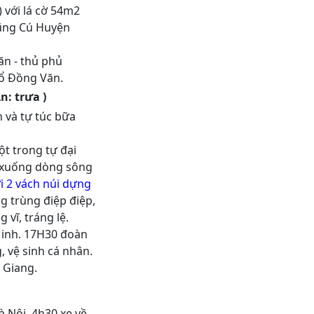
 với lá cờ 54m2
Lũng Cú Huyện
ăn - thủ phủ
ổ Đồng Văn.
n: trưa )
 và tự túc bữa
ột trong tự đại
n xuống dòng sông
i 2 vách núi dựng
g trùng điệp điệp,
vĩ, tráng lệ.
 Minh. 17H30 đoàn
, vệ sinh cá nhân.
 Giang.
 Nội. 4h30 xe về