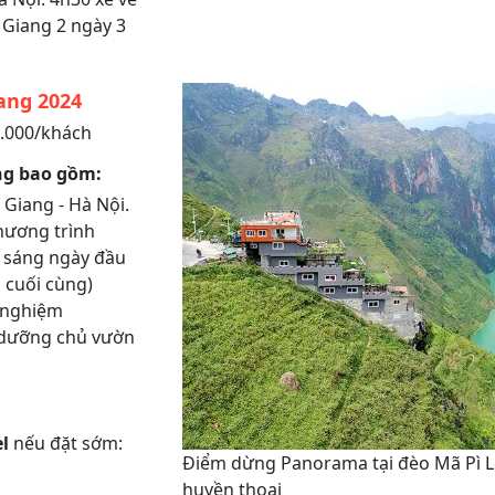
à Giang 2 ngày 3
ang 2024
0.000/khách
ng bao gồm:
 Giang - Hà Nội.
hương trình
ữa sáng ngày đầu
i cuối cùng)
h nghiệm
 dưỡng chủ vườn
l
nếu đặt sớm:
Điểm dừng Panorama tại đèo Mã Pì 
huyền thoại