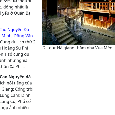
ó 855.000 người
c, đông nhất là
ủ yếu ở Quản Bạ,
 Cao Nguyên Đá
ên Minh, Đồng Văn
 Cung du lịch thứ 2
Đi tour Hà giang thăm nhà Vua Mèo
g Hoàng Su Phì
còn 1 số cung du
tranh như nghĩa
hôn Xà Phì...
m Cao Nguyên đá
ịch nổi tiếng của
 Giang; Cổng trời
 Lũng Cẩm; Dinh
Lũng Cú; Phố cổ
chụp ảnh nhiều