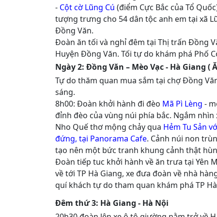
-
Cột cờ Lũng Cú
(điểm Cực Bắc của Tổ Quốc)
tượng trưng cho 54 dân tộc anh em tại xã 
Đồng Văn.
Đoàn ăn tối và nghỉ đêm tại Thị trấn Đồng V
Huyện Đồng Văn. Tối tự do khám phá Phố C
Ngày 2: Đồng Văn – Mèo Vạc - Hà Giang ( Ă
Tự do thăm quan mua sắm tại chợ Đồng Văn
sáng.
8h00: Đoàn khởi hành đi đèo
Mã Pì Lèng
- m
đỉnh đèo của vùng núi phía bắc. Ngắm nhì
Nho Quế thơ mộng chảy qua
Hẻm Tu Sản vớ
đứng, tại Panorama Cafe
. Cảnh núi non trùn
tạo nên một bức tranh khung cảnh thật hùng 
Đoàn tiếp tuc khởi hành về ăn trưa tại Yên
về tới TP Hà Giang, xe đưa đoàn về nhà hàng
quí khách tự do tham quan khám phá TP Hà
Đêm thứ 3: Hà Giang - Hà Nội
20h30 đoàn lên xe ô tô giường nằm trở về Hà