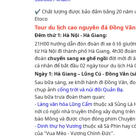
✔ Chất lượng được bảo đảm bằng 20 năm u
Etoco
Tour du lịch cao nguyên đá Đồng Vă
Đêm thứ 1: Hà Nội - Hà Giang:
21H00 hướng dẫn đón đoàn đi xe ô tô giườ
từ Hà Nội đi thành phố Hà Giang. 4h30 đoà
đoàn
chuyển sang xe ghế ngồi
đời mới đi ă
cá nhân để bắt đầu 02 ngày tour du lịch Hà
Ngày 1: Hà Giang – Lũng Cú - Đồng Văn (sá
Sau bữa sáng, xe khởi hành đi Đồng Văn, đ
chụp ảnh
cổng trời và núi đôi Quản Bạ
.
Sau bữa trưa đoàn tham quan:
-
Làng văn hóa Lũng Cẩm
thuộc xã Sủng Là 
nới có ngôi nhà truyền thống xây dựng trê
bào Mông và được chọn đóng phim Chuyện 
-
Dinh thự họ Vương
thuộc xã Sà Phìn hay c
của "Vua Mèo - Vương Chính Đức".