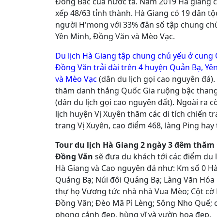
Đông Bắc của nước ta. Năm 2019 Hà giang c
xếp 48/63 tỉnh thành. Hà Giang có 19 dân tộ
người H'mong với 33% đân số tập chung ch
Yên Minh, Đồng Văn và Mèo Vạc.
Du lịch Hà Giang tập chung chủ yếu ở cung
Đồng Văn trải dài trên 4 huyện Quản Bạ, Y
và Mèo Vạc
(dân du lịch gọi cao nguyên đá).
thăm danh thắng Quốc Gia ruộng bậc than
(dân du lịch gọi cao nguyên đất). Ngoài ra 
lịch huyện Vị Xuyên thăm các di tích chiến 
trang Vị Xuyên, cao điểm 468, làng Ping hay t
Tour du lịch Hà Giang 2 ngày 3 đêm thă
Đồng Văn
sẽ đưa du khách tới các điểm du l
Hà Giang và Cao nguyên đá như: Km số 0 Hà
Quảng Bạ; Núi đôi Quảng Bạ; Làng Văn Hóa
thự họ Vương tức nhà nhà Vua Mèo; Cột cờ 
Đồng Văn; Đèo Mã Pì Lèng; Sông Nho Quế; 
phong cảnh đẹp, hùng vĩ và vườn hoa đẹp.