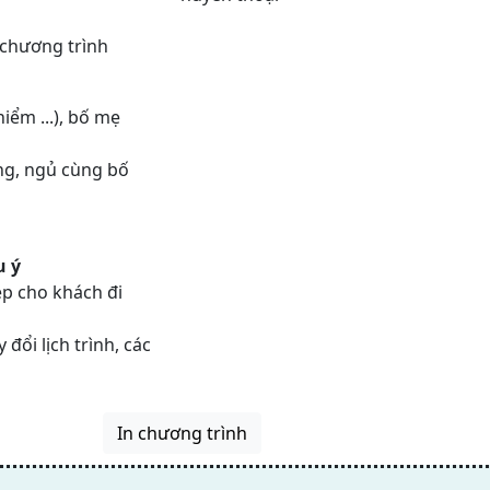
 chương trình
iểm ...), bố mẹ
êng, ngủ cùng bố
u ý
ẹp cho khách đi
 đổi lịch trình, các
In chương trình