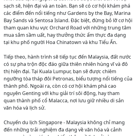
sạch sẽ, hiện đại và an toàn. Bạn sẽ có cơ hội khám phá
các điểm đến nổi tiếng như Gardens by the Bay, Marina
Bay Sands và Sentosa Island. Đặc biệt, đừng bỏ lỡ cơ hội
tham quan khu vực Orchard Road với những trung tâm
mua sắm sầm uất, hay thưởng thức ẩm thực đa dạng
tại khu phố người Hoa Chinatown và khu Tiểu Ấn.
Tiếp theo, hành trình sẽ tiếp tục đến Malaysia, đất nước
có sự pha trộn độc đáo giữa thiên nhiên hùng vĩ và đô
thị hiện đại. Tại Kuala Lumpur, bạn sẽ được chiêm
ngưỡng tòa tháp đôi Petronas, biểu tượng nổi tiếng của
thành phố. Ngoài ra, còn có cơ hội khám phá cao
nguyên Genting với khu giải trí sôi động, hay tham
quan thành phố cổ Malacca, nơi lưu giữ nhiều di sản
văn hóa và lịch sử.
Chuyến du lịch Singapore - Malaysia không chỉ mang
đến những trải nghiệm đa dạng về văn hóa và cảnh