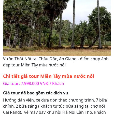
Vườn Thốt Nốt tại Châu Đốc, An Giang - điểm chụp ảnh
đẹp tour Miền Tây mùa nước nổi
Chi tiết giá tour Miền Tây mùa nước nổi
Giá tour: 7.998.000 VNĐ / Khách
Giá tour đã bao gồm các dịch vụ
Hướng dẫn viên, xe đưa đón theo chương trinh, 7 bữa
chính, 2 bữa sáng ( khách tự túc bứa sáng tại chợ nổi
Cái Răng), vé máy bay khứ hồi Hà Nội Cần Thơ, khách