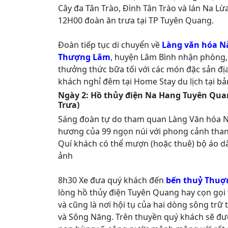
Cây đa Tân Trào, Đình Tân Trào và lán Na Lừa
12H00 đoàn ăn trưa tại TP Tuyên Quang.
Đoàn tiếp tục di chuyển về
Làng văn hóa N
Thượng Lâm
, huyện Lâm Bình nhận phòng,
thưởng thức bữa tối với các món đặc sản đ
khách nghỉ đêm tại Home Stay du lịch tại b
Ngày 2: Hồ thủy điện Na Hang Tuyên Qua
Trưa)
Sáng đoàn tự do tham quan Làng Văn hóa N
hương của 99 ngọn núi với phong cảnh than
Quí khách có thể mượn (hoặc thuê) bộ áo d
ảnh
8h30 Xe đưa quý khách đến
bến thuỷ Thuợ
lòng hồ thủy điện Tuyên Quang hay cọn gọi
và cũng là nơi hội tụ của hai dòng sông trữ
và Sông Năng. Trên thuyền quý khách sẽ đ