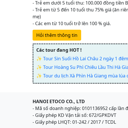
- Trẻ em dưới 5 tuổi thu: 100.000 đồng tiền B
- Trẻ em từ 5 đến 10 tuổi thu 75% giá (ăn ri
mẹ)
- Các em từ 10 tuổi trở lên 100 % giá.
Hỏi thêm thông tin
Các tour đang HOT !
✨
Tour Sin Suối Hồ Lai Châu 2 ngày 1 đêm
✨
Tour Hoàng Su Phì Chiêu Lầu Thi Hà Gi
✨
Tour du lịch Xà Phìn Hà Giang mùa lúa 
HANOI ETOCO CO., LTD
- Mã số doanh nghiệp: 0101136952 cấp lần 
- Giấy phép KD Vận tải số: 672/GPKDVT
- Giấy phép LHQT: 01-242 / 2017 / TCDL