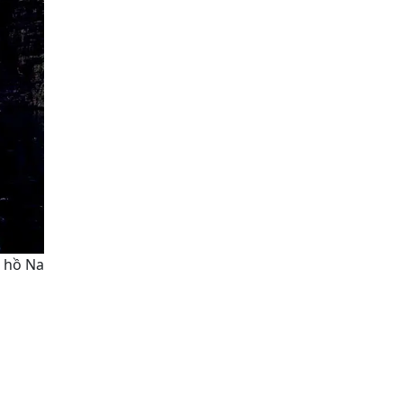
i hồ Na