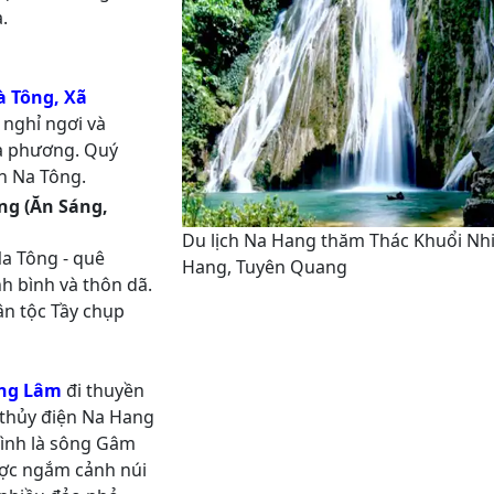
.
à Tông, Xã
 nghỉ ngơi và
ịa phương. Quý
ản Na Tông.
ng (Ăn Sáng,
Du lịch Na Hang thăm Thác Khuổi Nhi
a Tông - quê
Hang, Tuyên Quang
h bình và thôn dã.
ân tộc Tầy chụp
ng Lâm
đi thuyền
 thủy điện Na Hang
 tình là sông Gâm
ược ngắm cảnh núi