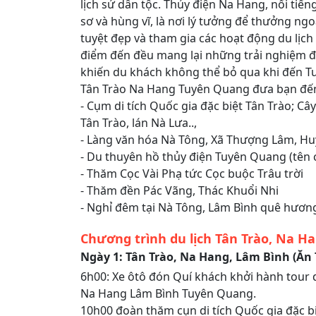
lịch sử dân tộc. Thủy điện Na Hang, nổi tiến
sơ và hùng vĩ, là nơi lý tưởng để thưởng n
tuyệt đẹp và tham gia các hoạt động du lịch 
điểm đến đều mang lại những trải nghiệm độ
khiến du khách không thể bỏ qua khi đến T
Tân Trào Na Hang Tuyên Quang đưa bạn đế
- Cụm di tích Quốc gia đặc biệt Tân Trào; Câ
Tân Trào, lán Nà Lưa..,
- Làng văn hóa Nà Tông, Xã Thượng Lâm, H
- Du thuyên hồ thủy điện Tuyên Quang (tên 
- Thăm Cọc Vài Phạ tức Cọc buộc Trâu trời
- Thăm đền Pác Vãng, Thác Khuổi Nhi
- Nghỉ đêm tại Nà Tông, Lâm Bình quê hươn
Chương trình du lịch Tân Trào, Na H
Ngày 1: Tân Trào, Na Hang, Lâm Bình (Ăn T
6h00: Xe ôtô đón Quí khách khởi hành tour d
Na Hang Lâm Bình Tuyên Quang.
10h00 đoàn thăm cụn di tích Quốc gia đặc b