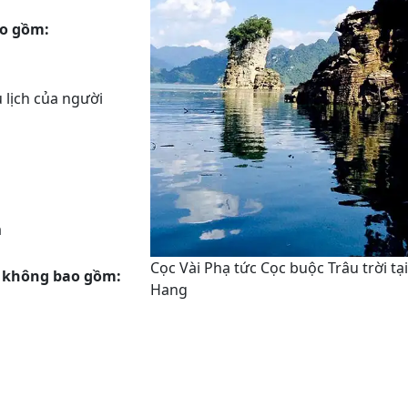
ao gồm:
 lịch của người
a
Cọc Vài Phạ tức Cọc buộc Trâu trời tạ
g không bao gồm:
Hang