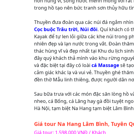
non hùng vĩ, sông nước mênh mông với rất
trong hồ tạo nên bức tranh sơn thủy hữu tìn
Thuyền đưa đoàn qua các núi đá ngắm nhì
Cọc buộc Trâu trời, Núi đôi
. Quí khách có 
Kayak để tự len lỏi giữa các khe núi trong 
nhiên đẹp và lạn nước trong vắt. Đoàn thă
thác hùng vĩ và đẹp nhất tại Khu du lịch sinh
đây quý khách thả mình vào khu rừng nguyê
và đặc biệt tại đây có loài
cá Massage
sẽ tạo
cảm giác khác lạ và vui vẻ. Thuyền ghé thă
đền thờ Mẫu linh thiêng, được người dân nơi
Sau bữa trưa với các món đặc săn lòng hồ v
nheo, cá Bống, cá Lăng hay gà đồi tuyệt ngo
Hà Nội, tạm biệt Na Hang tạm biệt Lâm Bình
Giá tour Na Hang Lâm Bình, Tuyên 
Giá tour: 1.598.000 VNĐ / Khách