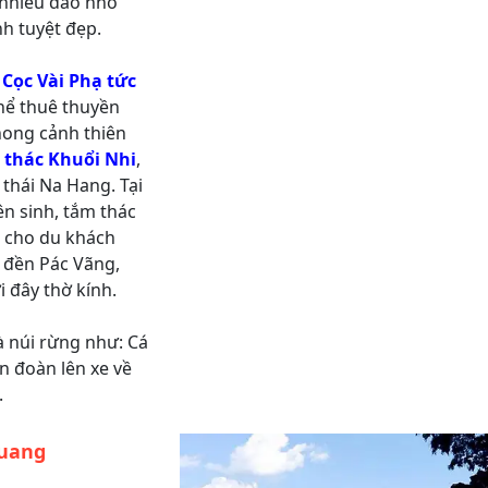
 nhiều đảo nhỏ
h tuyệt đẹp.
n
Cọc Vài Phạ tức
thể thuê thuyền
phong cảnh thiên
m
thác Khuổi Nhi
,
 thái Na Hang. Tại
n sinh, tắm thác
 cho du khách
m đền Pác Vãng,
 đây thờ kính.
à núi rừng như: Cá
n đoàn lên xe về
.
Quang