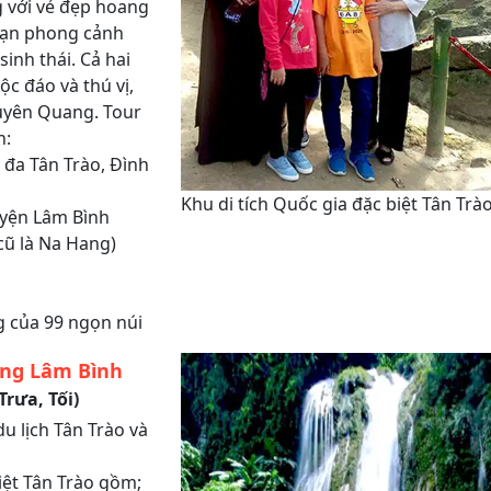
g với vẻ đẹp hoang
goạn phong cảnh
sinh thái. Cả hai
c đáo và thú vị,
uyên Quang. Tour
n:
y đa Tân Trào, Đình
Khu di tích Quốc gia đặc biệt Tân Trà
uyện Lâm Bình
cũ là Na Hang)
g của 99 ngọn núi
ang Lâm Bình
rưa, Tối)
u lịch Tân Trào và
iệt Tân Trào gồm;