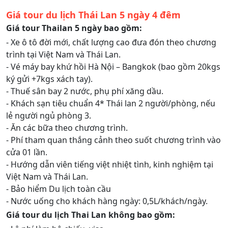
Giá tour du lịch Thái Lan 5 ngày 4 đêm
Giá tour Thailan 5 ngày bao gồm:
- Xe ô tô đời mới, chất lượng cao đưa đón theo chương
trình tại Việt Nam và Thái Lan.
- Vé máy bay khứ hồi Hà Nội – Bangkok (bao gồm 20kgs
ký gửi +7kgs xách tay).
- Thuế sân bay 2 nước, phụ phí xăng dầu.
- Khách sạn tiêu chuẩn 4* Thái lan 2 người/phòng, nếu
lẻ người ngủ phòng 3.
- Ăn các bữa theo chương trình.
- Phí tham quan thắng cảnh theo suốt chương trình vào
cửa 01 lần.
- Hướng dẫn viên tiếng việt nhiệt tình, kinh nghiệm tại
Việt Nam và Thái Lan.
- Bảo hiểm Du lịch toàn cầu
- Nước uống cho khách hàng ngày: 0,5L/khách/ngày.
Giá tour du lịch Thai Lan không bao gồm: