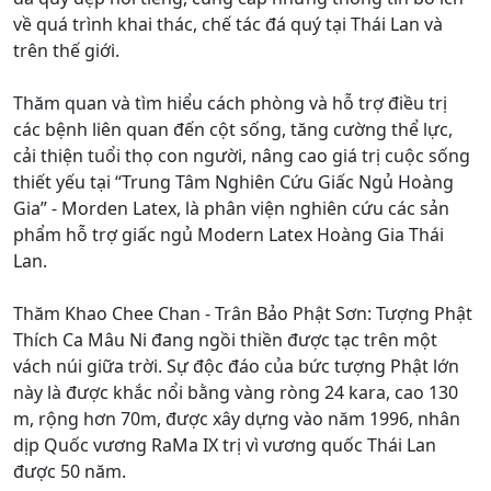
về quá trình khai thác, chế tác đá quý tại Thái Lan và
trên thế giới.
Thăm quan và tìm hiểu cách phòng và hỗ trợ điều trị
các bệnh liên quan đến cột sống, tăng cường thể lực,
cải thiện tuổi thọ con người, nâng cao giá trị cuộc sống
thiết yếu tại “Trung Tâm Nghiên Cứu Giấc Ngủ Hoàng
Gia” - Morden Latex, là phân viện nghiên cứu các sản
phẩm hỗ trợ giấc ngủ Modern Latex Hoàng Gia Thái
Lan.
Thăm Khao Chee Chan - Trân Bảo Phật Sơn: Tượng Phật
Thích Ca Mâu Ni đang ngồi thiền được tạc trên một
vách núi giữa trời. Sự độc đáo của bức tượng Phật lớn
này là được khắc nổi bằng vàng ròng 24 kara, cao 130
m, rộng hơn 70m, được xây dựng vào năm 1996, nhân
dịp Quốc vương RaMa IX trị vì vương quốc Thái Lan
được 50 năm.