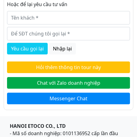
Hoặc để lại yêu cầu tư vấn
Yêu cầu gọi lại
Nhập lại
Hỏi thêm thông tin tour này
Chat với Zalo doanh nghiệp
Messenger Chat
HANOI ETOCO CO., LTD
- Mã số doanh nghiệp: 0101136952 cấp lần đầu