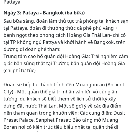
Pattaya
Ngày 3: Pataya - Bangkok (ba bữa)
Sau bữa sáng, đoàn làm thủ tục trả phòng tại khách sạn
tại Pattaya, đoàn đi thưởng thức cà phê phủ vàng +
bánh ngọt theo phong cách Hoàng Gia Thái Lan- chỉ có
tại TP không ngủ Pattya và khởi hành về Bangkok, trên
đường đi đoàn ghé thăm:
Trung tâm cao hổ quân đội Hoàng Gia; Trải nghiệm cảm
giác bắn súng thật tại Trường bắn quân đội Hoàng Gia
(chi phí tự túc)
Đoàn sẽ tiếp tục hành trình đến Muangboran (Ancient
City) - Một quần thể giá trị nhân văn lớn vô cùng ấn
tượng, du khách sẽ biết thêm về lịch sử thời kỳ xây
dựng đất nước Thái Lan. Một số gợi ý về các địa điểm
nên tham quan trong khuôn viên: Các cung điện: Dusit
Prasat Palace, Sanphet Prasat; Bảo tàng mở Muang
Boran nơi có kiến trúc tiêu biểu nhất tại quần thể di