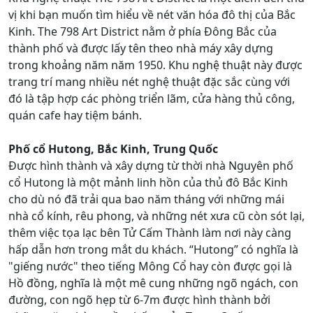
vị khi bạn muốn tìm hiểu về nét văn hóa đô thị của Bắc
Kinh. The 798 Art District nằm ở phía Đông Bắc của
thành phố và được lấy tên theo nhà máy xây dựng
trong khoảng năm năm 1950. Khu nghệ thuật này được
trang trí mang nhiều nét nghệ thuật đặc sắc cùng với
đó là tập hợp các phòng triển lãm, cửa hàng thủ công,
quán cafe hay tiệm bánh.
Phố cổ Hutong, Bắc Kinh, Trung Quốc
Được hình thành và xây dựng từ thời nhà Nguyên phố
cổ Hutong là một mảnh linh hồn của thủ đô Bắc Kinh
cho dù nó đã trải qua bao năm tháng với những mái
nhà cổ kính, rêu phong, và những nét xưa cũ còn sót lại,
thêm việc tọa lạc bên Tử Cấm Thành làm nơi này càng
hấp dẫn hơn trong mắt du khách. “Hutong” có nghĩa là
"giếng nước" theo tiếng Mông Cổ hay còn được gọi là
Hồ đồng, nghĩa là một mê cung những ngõ ngách, con
đường, con ngõ hẹp từ 6-7m được hình thành bởi