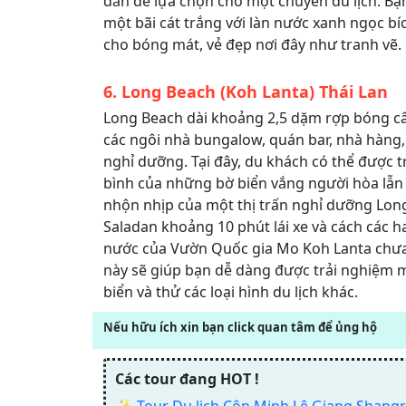
đắn để lựa chọn cho một chuyến du lịch. B
một bãi cát trắng với làn nước xanh ngọc bí
cho bóng mát, vẻ đẹp nơi đây như tranh vẽ.
6. Long Beach (Koh Lanta) Thái Lan
Long Beach dài khoảng 2,5 dặm rợp bóng c
các ngôi nhà bungalow, quán bar, nhà hàng,
nghỉ dưỡng. Tại đây, du khách có thể được t
bình của những bờ biển vắng người hòa lẫn 
nhộn nhịp của một thị trấn nghỉ dưỡng Lon
Saladan khoảng 10 phút lái xe và cách các 
nước của Vườn Quốc gia Mo Koh Lanta chưa 
này sẽ giúp bạn dễ dàng được trải nghiệm m
biển và thử các loại hình du lịch khác.
Nếu hữu ích xin bạn click quan tâm để ủng hộ
Các tour đang HOT !