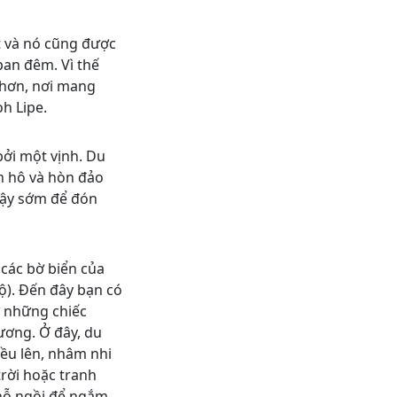
ất và nó cũng được
ban đêm. Vì thế
 hơn, nơi mang
h Lipe.
bởi một vịnh. Du
an hô và hòn đảo
dậy sớm để đón
 các bờ biển của
bộ). Đến đây bạn có
ừ những chiếc
ương. Ở đây, du
iều lên, nhâm nhi
trời hoặc tranh
hỗ ngồi để ngắm