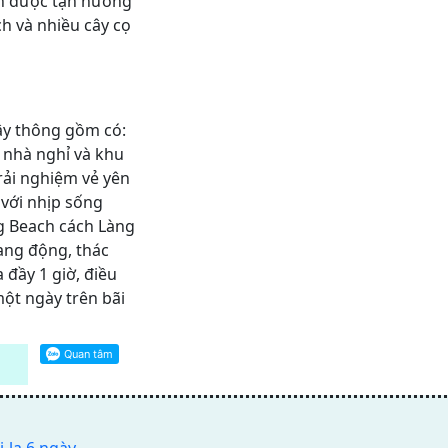
ạn được tận hưởng
ch và nhiều cây cọ
ây thông gồm có:
 nhà nghỉ và khu
rải nghiệm vẻ yên
với nhịp sống
g Beach cách Làng
hang động, thác
đầy 1 giờ, điều
ột ngày trên bãi