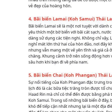
vẻ đẹp của hoàng hôn.
4. Bãi biển Lamai (Koh Samui) Thái L
Bãi biển Lamai sẽ là một nơi tuyệt vời dành 
yêu thích một bờ biển với bãi cát sạch, nước
dàng sử dụng các tiện nghi. Không chỉ vậy, 
nghỉ mát lớn thứ hai của hòn đảo, nơi đây 
nhưng vẫn mang một vẻ yên tĩnh và giá cả ở
chăng. Khung cảnh trở nên sống động hơn v
sâu hơn khi bạn đi về phía nam.
5. Bãi biển Chai (Koh Phangan) Thái 
Sự nổi tiếng của Koh Phangan đặc trưng tr
lịch đó là các bữa tiệc trăng tròn được tổ ch
Haad Rin mà chỉ có thể đến được bằng phà t
Koh Samui. Trong số những bãi biển ở đây, bã
khó để tiếp cận nhất nhưng lại là một địa 