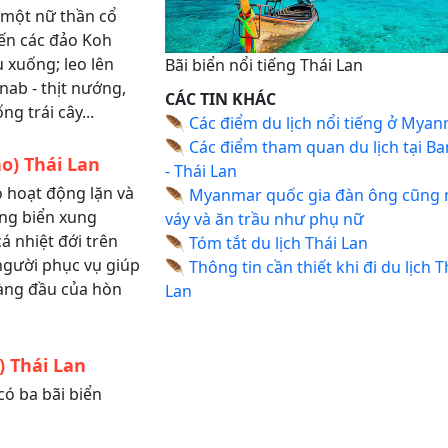
 một nữ thần cổ
đến các đảo Koh
 xuống; leo lên
Bãi biển nổi tiếng Thái Lan
nab - thịt nướng,
CÁC TIN KHÁC
g trái cây...
🪶
Các điểm du lịch nổi tiếng ở Mya
🪶
Các điểm tham quan du lịch tại B
ao) Thái Lan
- Thái Lan
ó hoạt động lặn và
🪶
Myanmar quốc gia đàn ông cũng
ùng biển xung
váy và ăn trầu như phụ nữ
á nhiệt đới trên
🪶
Tóm tắt du lịch Thái Lan
người phục vụ giúp
🪶
Thông tin cần thiết khi đi du lịch T
hàng đầu của hòn
Lan
) Thái Lan
có ba bãi biển