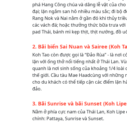
phá Hang Công chúa và dâng lễ vật của cho
đại; lặn ngắm san hô nhiều màu sắc; đi bộ 
Rang Nok và Nai nằm ở gần đó khi thủy triều
các vách đá; hoặc thưởng thức bữa trưa với 
pad Thái, bánh mì kẹp thịt, thịt nướng, đồ uốn
2. Bãi biển Sai Nuan và Sairee (Koh T
Koh Tao còn được gọi là “Đảo Rùa” - là nơi c
lặn với ống thở nổi tiếng nhất ở Thái Lan. V
quanh là nơi sinh sống của khoảng 1/4 loài c
thế giới. Cầu tàu Mae Haadcùng với những 
cho du khách có thể tiếp cận các điểm lặn 
đảo.
3. Bãi Sunrise và bãi Sunset (Koh Lipe
Nằm ở phía cực nam của Thái Lan, Koh Lipe 
chính: Pattaya, Sunrise và Sunset.