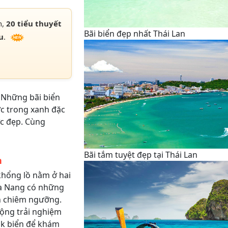
h,
20 tiểu thuyết
Bãi biển đẹp nhất Thái Lan
u
.
n Những bãi biển
ớc trong xanh đặc
ực đẹp. Cùng
Bãi tắm tuyệt đẹp tại Thái Lan
n
khổng lồ nằm ở hai
ra Nang có những
n chiêm ngưỡng.
ộng trải nghiệm
ak biển để khám