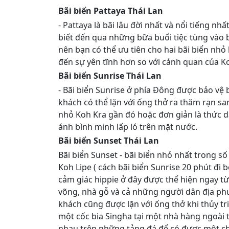
Bãi biển Pattaya Thái Lan
- Pattaya là bãi lâu đời nhất và nổi tiếng nh
biết đến qua những bữa buổi tiệc tùng vào 
nên bạn có thể ưu tiên cho hai bãi biển nhỏ
đến sự yên tĩnh hơn so với cảnh quan của Ko
Bãi biển Sunrise Thái Lan
- Bãi biển Sunrise ở phía Đông được bảo vệ 
khách có thể lặn với ống thở ra thăm rạn s
nhỏ Koh Kra gần đó hoặc đơn giản là thức 
ánh bình minh lấp ló trên mặt nước.
Bãi biển Sunset Thái Lan
Bãi biển Sunset - bãi biển nhỏ nhất trong số
Koh Lipe ( cách bãi biển Sunrise 20 phút đi 
cảm giác hippie ở đây được thể hiện ngay t
võng, nhà gỗ và cả những người dân địa ph
khách cũng được lặn với ống thở khi thủy tr
một cốc bia Singha tại một nhà hàng ngoài 
nhau trên những tảng đá để có được một c