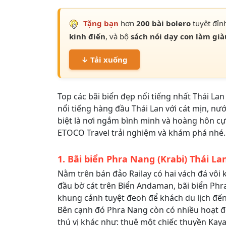
Tặng bạn
hơn
200 bài bolero
tuyệt đỉn
kinh điển
, và bộ
sách nói dạy con làm già
↓ Tải xuống
Top các bãi biển đẹp nổi tiếng nhất Thái La
nổi tiếng hàng đầu Thái Lan với cát mịn, nư
biệt là nơi ngắm bình minh và hoàng hôn c
ETOCO Travel trải nghiệm và khám phá nhé.
1. Bãi biển Phra Nang (Krabi) Thái La
Nằm trên bán đảo Railay có hai vách đá vôi 
đầu bờ cát trên Biển Andaman, bãi biển Ph
khung cảnh tuyệt đeoh để khách du lịch đế
Bên cạnh đó Phra Nang còn có nhiều hoạt đ
thú vị khác như: thuê một chiếc thuyền Kay