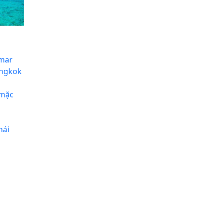
nmar
angkok
 mặc
hái