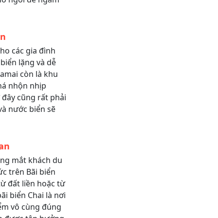
an
cho các gia đình
 biển lặng và dễ
Lamai còn là khu
khá nhộn nhịp
 đây cũng rất phải
à nước biển sẽ
Lan
ong mắt khách du
ức trên Bãi biển
ừ đất liền hoặc từ
i biển Chai là nơi
điểm vô cùng đúng