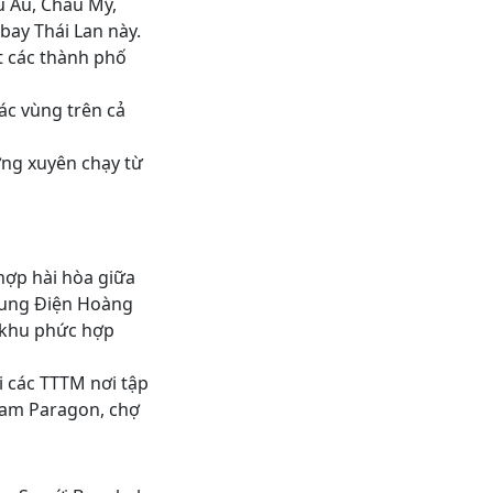
u Âu, Châu Mỹ,
bay Thái Lan này.
t các thành phố
các vùng trên cả
ờng xuyên chạy từ
hợp hài hòa giữa
: Cung Điện Hoàng
, khu phức hợp
 các TTTM nơi tập
Siam Paragon, chợ