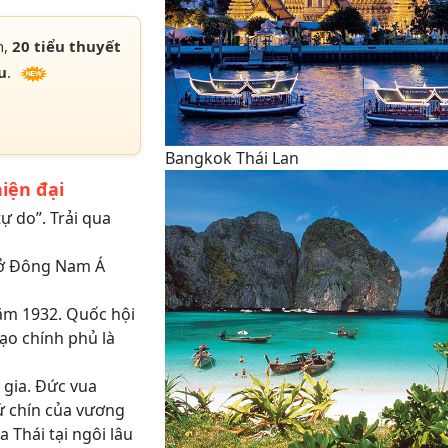
h,
20 tiểu thuyết
u
.
Bangkok Thái Lan
iện đại
tự do”. Trải qua
t ở Đông Nam Á
năm 1932. Quốc hội
ạo chính phủ là
 gia. Đức vua
hứ chín của vương
a Thái tại ngôi lâu