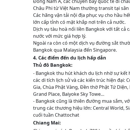
Đông Nam Á, các chuyến bay quốc tế đi châ
Châu Phi từ Việt Nam thường transit tại sân 
Các hãng vận tải nội địa phục vụ cho hầu hế
lớn cấp tỉnh có mặt khắp nơi trên cả nước.
Dịch vụ tàu hoà nối liền Bangkok với tất cả 
nước với mức giá hợp lý.
Ngoài ra còn có một dịch vụ đường sắt thư
Bangkok qua Malaysia đến Singapore.
4. Các điểm đến du lịch hấp dẫn
Thủ đô Bangkok:
- Bangkok thu hút khách du lịch nhờ sự kết 
các di tích lịch sử và các kiến trúc hiện đại
Gia, Chùa Phật Vàng, Đền thờ Phật Tứ Diện
Grand Place, Baiyoke Sky Towe…
- Bangkok cũng là thiên đường mua sắm, với
trung các thương hiệu lớn: Central World, 
cuối tuần Chattochat
Chiang Mai: