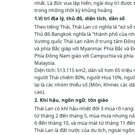
nhất. Là đức vua lập hiến, ngài duy trì được 
trong những thời kỳ khủng hoảng
1.Vị trí địa lý, thủ đô, diện tích, dân số
Theo tiếng Thái, Thái Lan có nghĩa là “xứ sở 
Thủ đô Bangkok nghĩa là “thành phố của nh
Vương quốc Thái Lan nằm ở trung tâm Đông
và phía Bắc giáp với Myanmar. Phía Bắc và Đ
Phía Đông Nam giáo với Campuchia và phía
Malaysia.
Diện tích: 513.115 km2, dân số hơn 65 triệu
người Thái chiếm 80%, người Hoa 10%, ngườ
lại là các nhóm thiểu số (Môn, Khmer, các d
cao).
2. Khí hậu, ngôn ngữ, tôn giáo
Thái Lan có khí hậu nhiệt đới 3 mùa rõ ran
từ tháng 2 đến tháng 5, mùa mưa nhưng nắ
6 đến tháng 10, và mùa mát từ tháng 11 đến
Thái Lan là đất nước của du lịch, ngoài ngôn