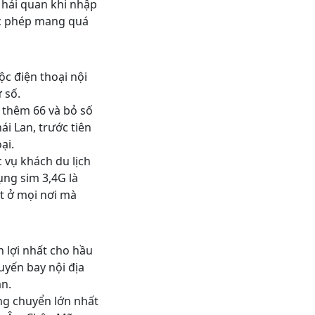
 hải quan khi nhập
ợc phép mang quá
uộc điện thoại nội
 số.
, thêm 66 và bỏ số
ái Lan, trước tiên
ại.
c vụ khách du lịch
ng sim 3,4G là
et ở mọi nơi mà
n lợi nhất cho hầu
uyến bay nội địa
ạn.
ng chuyển lớn nhất