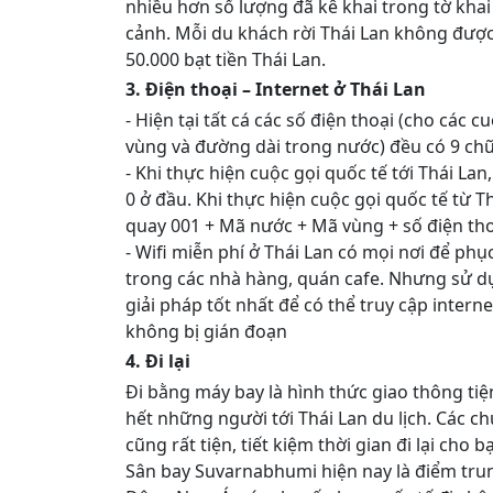
nhiều hơn số lượng đã kê khai trong tờ khai
cảnh. Mỗi du khách rời Thái Lan không đư
50.000 bạt tiền Thái Lan.
3. Điện thoại – Internet ở Thái Lan
- Hiện tại tất cá các số điện thoại (cho các c
vùng và đường dài trong nước) đều có 9 chữ
- Khi thực hiện cuộc gọi quốc tế tới Thái Lan
0 ở đầu. Khi thực hiện cuộc gọi quốc tế từ Th
quay 001 + Mã nước + Mã vùng + số điện tho
- Wifi miễn phí ở Thái Lan có mọi nơi để phụ
trong các nhà hàng, quán cafe. Nhưng sử dụ
giải pháp tốt nhất để có thể truy cập intern
không bị gián đoạn
4. Đi lại
Đi bằng máy bay là hình thức giao thông tiệ
hết những người tới Thái Lan du lịch. Các ch
cũng rất tiện, tiết kiệm thời gian đi lại cho b
Sân bay Suvarnabhumi hiện nay là điểm tru