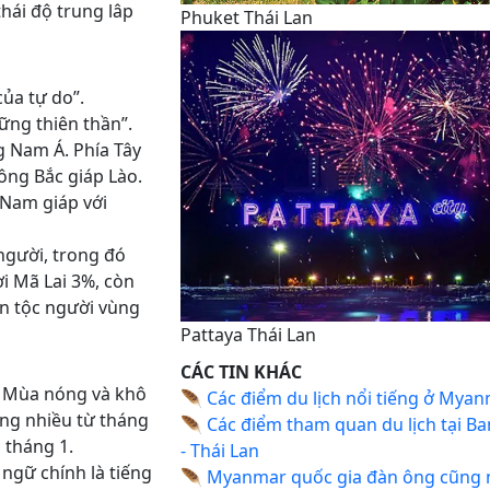
thái độ trung lâp
Phuket Thái Lan
của tự do”.
ững thiên thần”.
 Nam Á. Phía Tây
ông Bắc giáp Lào.
 Nam giáp với
 người, trong đó
i Mã Lai 3%, còn
ân tộc người vùng
Pattaya Thái Lan
CÁC TIN KHÁC
g: Mùa nóng và khô
🪶
Các điểm du lịch nổi tiếng ở Mya
ng nhiều từ tháng
🪶
Các điểm tham quan du lịch tại B
 tháng 1.
- Thái Lan
 ngữ chính là tiếng
🪶
Myanmar quốc gia đàn ông cũng