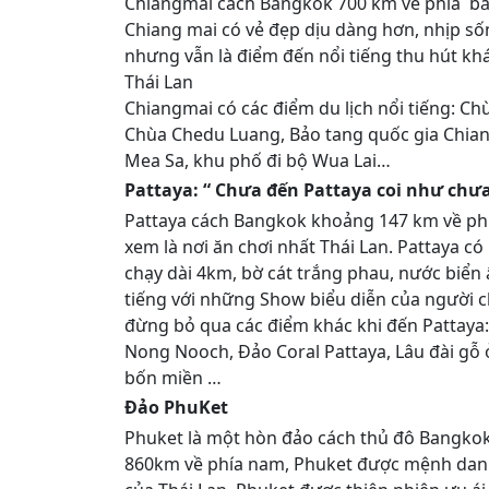
Chiangmai cách Bangkok 700 km về phía bắc
Chiang mai có vẻ đẹp dịu dàng hơn, nhịp s
nhưng vẫn là điểm đến nổi tiếng thu hút khá
Thái Lan
Chiangmai có các điểm du lịch nổi tiếng: C
Chùa Chedu Luang, Bảo tang quốc gia Chiang
Mea Sa, khu phố đi bộ Wua Lai…
Pattaya: “ Chưa đến Pattaya coi như chưa 
Pattaya cách Bangkok khoảng 147 km về ph
xem là nơi ăn chơi nhất Thái Lan. Pattaya có
chạy dài 4km, bờ cát trắng phau, nước biển 
tiếng với những Show biểu diễn của người c
đừng bỏ qua các điểm khác khi đến Pattaya:
Nong Nooch, Đảo Coral Pattaya, Lâu đài gỗ 
bốn miền …
Đảo PhuKet
Phuket là một hòn đảo cách thủ đô Bangko
860km về phía nam, Phuket được mệnh dan