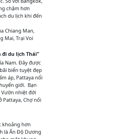
. So với Bangkok,
ống chậm hơn
ch du lịch khi đến
hùa Chiang Man,
 Mai, Trại Voi
đi du lịch Thái”
ía Nam. Đây được
 bãi biển tuyệt đẹp
ấm áp, Pattaya nổi
huyển giới. Bạn
 Vườn nhiệt đới
ở Pattaya, Chợ nổi
k khoảng hơn
h là Ấn Độ Dương