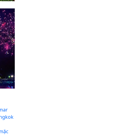
nmar
angkok
 mặc