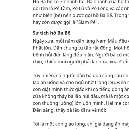
Hồ Ba bể có 3 nhánh hồ. Ba nhánh của hồ 
gọi tên là Pé Lầm, Pé Lù và Pé Lèng và các 
như biển (bể) nên được gọi hồ Ba Bể. Trong 
hay còn được gọi là "Slam Pé".
Sự tích hồ Ba Bể
Ngày xưa, mỗi năm dân làng Nam Mẫu đều c
Phật lớn. Dân chúng tụ tập rất đông. Một h
bệnh hủi đến làng để xin ăn. Người bà có mù
chịu, khiến mọi người phải lánh xa. xua đuổi
Tuy nhiên, có người đàn bà goá cùng cậu con
lão ăn uống và cho ngủ nhờ trong lều. Đến
con giật mình thức giấc khi có tiếng động 
cửa không thấy bà lão hủi đâu, mà là một co
con thuồng luồng) lớn uốn mình. Hai mẹ con 
Đến sáng, thấy bà lão đi ra và nói:
Tôi là một con giao long, chỉ giả dạng ăn mà