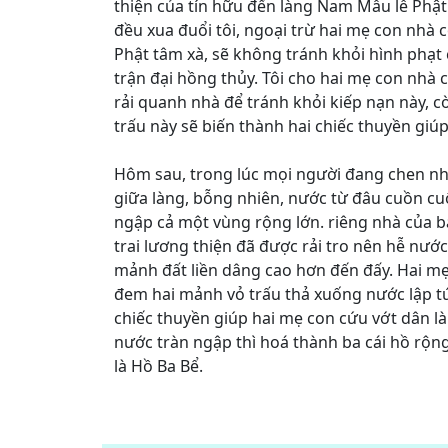
thiện của tín hữu đến làng Nam Mẫu lễ Phật
đều xua đuổi tôi, ngoại trừ hai mẹ con nhà 
Phật tâm xà, sẽ không tránh khỏi hình phạt 
trận đại hồng thủy. Tôi cho hai mẹ con nhà c
rải quanh nhà để tránh khỏi kiếp nạn này, c
trấu này sẽ biến thành hai chiếc thuyền giú
Hôm sau, trong lúc mọi người đang chen nh
giữa làng, bỗng nhiên, nước từ đâu cuồn c
ngập cả một vùng rộng lớn. riêng nhà của b
trai lương thiện đã được rải tro nên hễ nướ
mảnh đất liền dâng cao hơn đến đấy. Hai mẹ
đem hai mảnh vỏ trấu thả xuống nước lập tứ
chiếc thuyền giúp hai mẹ con cứu vớt dân là
nước tràn ngập thì hoá thành ba cái hồ rộng
là Hồ Ba Bể.