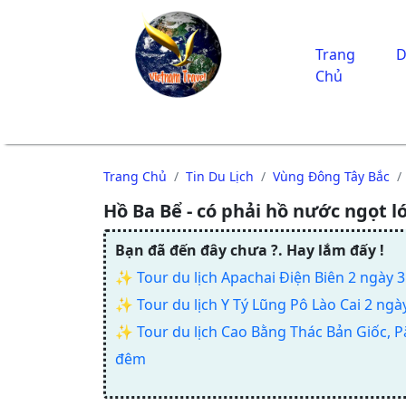
Trang
D
Chủ
Trang Chủ
Tin Du Lịch
Vùng Đông Tây Bắc
Hồ Ba Bể - có phải hồ nước ngọt l
Bạn đã đến đây chưa ?. Hay lắm đấy !
✨
Tour du lịch Apachai Điện Biên 2 ngày 
✨
Tour du lịch Y Tý Lũng Pô Lào Cai 2 ng
✨
Tour du lịch Cao Bằng Thác Bản Giốc, P
đêm