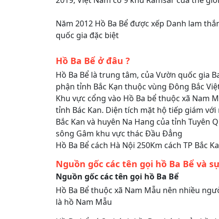
2019, Việt Nam có 9 khu Ramsar của thế giớ
Năm 2012 Hồ Ba Bể được xếp Danh lam thắn
quốc gia đặc biệt
Hồ Ba Bể ở đâu ?
Hồ Ba Bể là trung tâm, của Vườn quốc gia B
phận tỉnh Bắc Kạn thuộc vùng Đông Bắc Vi
Khu vực cổng vào Hồ Ba bể thuộc xã Nam M
tỉnh Bác Kan. Diện tích mặt hộ tiếp giám vớ
Bắc Kan và huyên Na Hang của tỉnh Tuyên 
sông Gâm khu vực thác Đầu Đẳng
Hồ Ba Bể cách Hà Nội 250Km cách TP Bắc K
Nguồn gốc các tên gọi hồ Ba Bể và sự
Nguồn gốc các tên gọi hồ Ba Bể
Hồ Ba Bể thuộc xã Nam Mẫu nên nhiều ngườ
là hồ Nam Mẫu