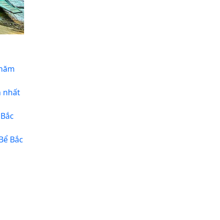
thăm
n nhất
 Bắc
 Bể Bắc