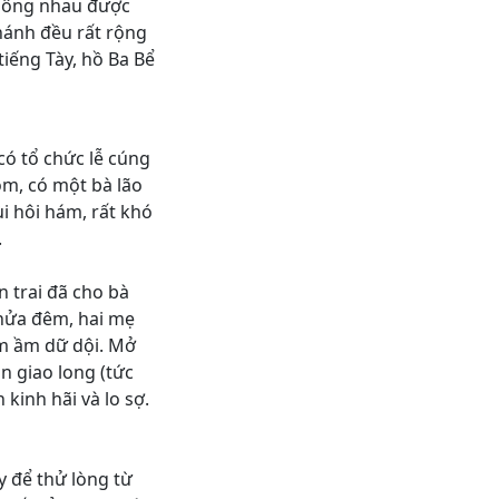
thông nhau được
nhánh đều rất rộng
tiếng Tày, hồ Ba Bể
ó tổ chức lễ cúng
ôm, có một bà lão
i hôi hám, rất khó
.
 trai đã cho bà
 nửa đêm, hai mẹ
ầm ầm dữ dội. Mở
n giao long (tức
kinh hãi và lo sợ.
y để thử lòng từ