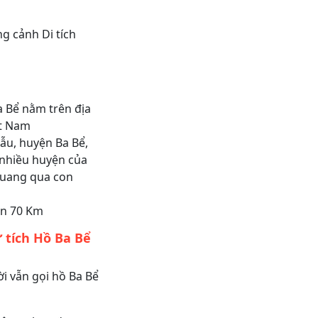
i
g cảnh Di tích
a Bể nằm trên địa
ệt Nam
ẫu, huyện Ba Bể,
i nhiều huyện của
Quang qua con
an 70 Km
 tích Hồ Ba Bể
i vẫn gọi hồ Ba Bể