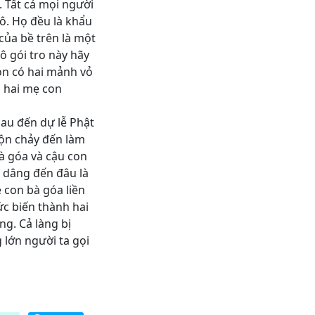
. Tất cả mọi người
cô. Họ đều là khẩu
của bề trên là một
ô gói tro này hãy
òn có hai mảnh vỏ
p hai mẹ con
au đến dự lễ Phật
uộn chảy đến làm
à góa và cậu con
c dâng đến đâu là
 con bà góa liền
c biến thành hai
ng. Cả làng bị
 lớn người ta gọi