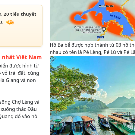
h,
20 tiểu thuyết
u
.
Hồ Ba bể được hợp thành từ 03 hồ t
nhau có tên là Pé Lèng, Pé Lù và Pé 
n nhất Việt Nam
iển được hình từ
 vỏ trái đất, cùng
 Hà Giang và non
 sông Chợ Lèng và
 xuống thác Đầu
Quang đổ vào hồ