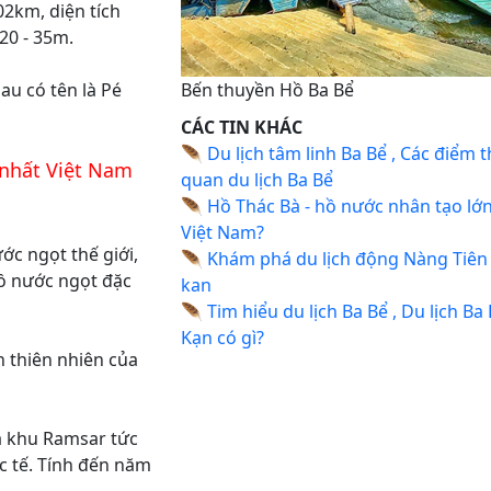
02km, diện tích
20 - 35m.
Bến thuyền Hồ Ba Bể
u có tên là Pé
CÁC TIN KHÁC
🪶
Du lịch tâm linh Ba Bể , Các điểm 
 nhất Việt Nam
quan du lịch Ba Bể
🪶
Hồ Thác Bà - hồ nước nhân tạo lớ
Việt Nam?
c ngọt thế giới,
🪶
Khám phá du lịch động Nàng Tiên
hồ nước ngọt đặc
kan
🪶
Tim hiểu du lịch Ba Bể , Du lịch Ba
Kạn có gì?
 thiên nhiên của
 khu Ramsar tức
 tế. Tính đến năm