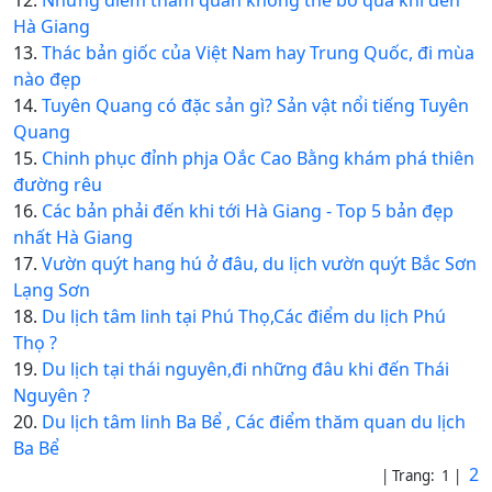
12.
Những điểm tham quan không thể bỏ qua khi đến
Hà Giang
13.
Thác bản giốc của Việt Nam hay Trung Quốc, đi mùa
nào đẹp
14.
Tuyên Quang có đặc sản gì? Sản vật nổi tiếng Tuyên
Quang
15.
Chinh phục đỉnh phja Oắc Cao Bằng khám phá thiên
đường rêu
16.
Các bản phải đến khi tới Hà Giang - Top 5 bản đẹp
nhất Hà Giang
17.
Vườn quýt hang hú ở đâu, du lịch vườn quýt Bắc Sơn
Lạng Sơn
18.
Du lịch tâm linh tại Phú Thọ,Các điểm du lịch Phú
Thọ ?
19.
Du lịch tại thái nguyên,đi những đâu khi đến Thái
Nguyên ?
20.
Du lịch tâm linh Ba Bể , Các điểm thăm quan du lịch
Ba Bể
2
| Trang: 1 |