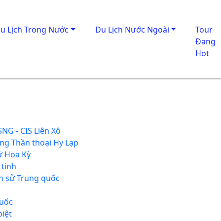
u Lịch Trong Nước
Du Lịch Nước Ngoài
Tour
Đang
Hot
NG - CIS Liên Xô
ong Thần thoại Hy Lạp
sử Hoa Kỳ
 tinh
ch sử Trung quốc
Quốc
biệt