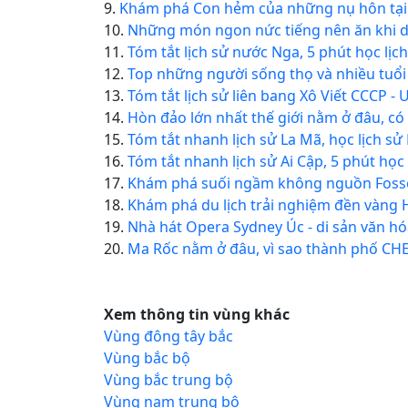
9.
Khám phá Con hẻm của những nụ hôn tại
10.
Những món ngon nức tiếng nên ăn khi d
11.
Tóm tắt lịch sử nước Nga, 5 phút học lị
12.
Top những người sống thọ và nhiều tuổi 
13.
Tóm tắt lịch sử liên bang Xô Viết CCCP - 
14.
Hòn đảo lớn nhất thế giới nằm ở đâu, có 
15.
Tóm tắt nhanh lịch sử La Mã, học lịch sử
16.
Tóm tắt nhanh lịch sử Ai Cập, 5 phút học 
17.
Khám phá suối ngầm không nguồn Fosse
18.
Khám phá du lịch trải nghiệm đền vàng
19.
Nhà hát Opera Sydney Úc - di sản văn hóa
20.
Ma Rốc nằm ở đâu, vì sao thành phố 
Xem thông tin vùng khác
Vùng đông tây bắc
Vùng bắc bộ
Vùng bắc trung bộ
Vùng nam trung bộ