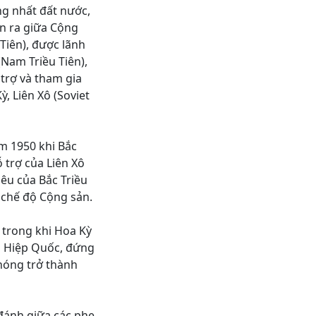
ng nhất đất nước,
ên ra giữa Cộng
Tiên), được lãnh
(Nam Triều Tiên),
trợ và tham gia
, Liên Xô (Soviet
m 1950 khi Bắc
 trợ của Liên Xô
êu của Bắc Triều
 chế độ Cộng sản.
, trong khi Hoa Kỳ
n Hiệp Quốc, đứng
hóng trở thành
đánh giữa các phe,