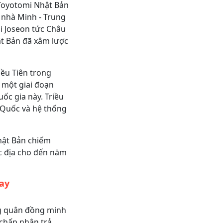
 Toyotomi Nhật Bản
 nhà Minh - Trung
ại Joseon tức Châu
ật Bản đã xâm lược
iều Tiên trong
 một giai đoạn
uốc gia này. Triều
 Quốc và hệ thống
Nhật Bản chiếm
ộc địa cho đến năm
nay
g quân đồng minh
 chấp nhận trả