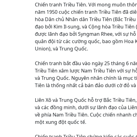
Chiến tranh Triều Tiên. Với mong muôn thô
năm 1950 cuộc chiến tranh Triều Tiên đã di
hòa Dân chủ Nhân dân Triều Tiên (Bắc Triều 
đạo bởi Kim Il-sung, và Cộng hòa Triều Tiên 
được lãnh đạo bởi Syngman Rhee, với sự hỗ 
quân đội từ các cường quốc, bao gồm Hoa Kỳ
Union), và Trung Quốc.
Chiến tranh bắt đầu vào ngày 25 tháng 6 nă
Triều Tiên xâm lược Nam Triều Tiên với sự hỗ
và Trung Quốc. Nguyên nhân chính là mục ti
Tiên là thống nhất cả bán đảo dưới cờ đỏ và
Liên Xô và Trung Quốc hỗ trợ Bắc Triều Tiên
và các đồng minh, dưới sự lãnh đạo của Liê
về phía Nam Triều Tiên. Cuộc chiến nhanh c
một xung đột quốc tế.
Chiến tranh Triều Tiên chứng kiến các cuộc 