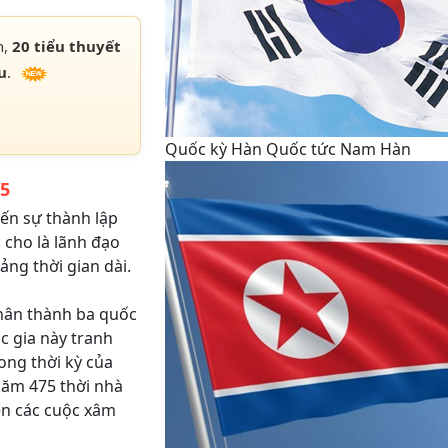
h,
20 tiểu thuyết
u
.
Quốc kỳ Hàn Quốc tức Nam Hàn
45
iến sự thành lập
 cho là lãnh đạo
ng thời gian dài.
phân thành ba quốc
ốc gia này tranh
ong thời kỳ của
năm 475 thời nhà
ện các cuộc xâm