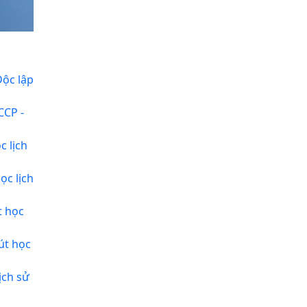
Độc lập
CCP -
c lịch
ọc lịch
t học
út học
ịch sử