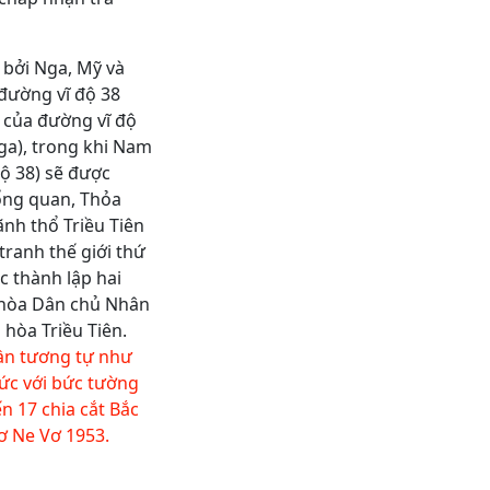
bởi Nga, Mỹ và
 đường vĩ độ 38
c của đường vĩ độ
ga), trong khi Nam
độ 38) sẽ được
ổng quan, Thỏa
ãnh thổ Triều Tiên
tranh thế giới thứ
c thành lập hai
g hòa Dân chủ Nhân
 hòa Triều Tiên.
hần tương tự như
ức với bức tường
ến 17 chia cắt Bắc
ơ Ne Vơ 1953.