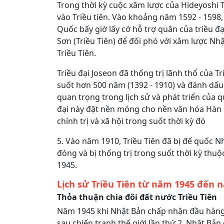
Trong thời kỳ cuộc xâm lược của Hideyoshi
vào Triều tiên. Vào khoảng năm 1592 - 1598,
Quốc bấy giờ lấy cớ hỗ trợ quân của triều đ
Sơn (Triều Tiên) để đối phó với xâm lược Nh
Triều Tiên.
Triều đại Joseon đã thống trị lãnh thổ của Tr
suốt hơn 500 năm (1392 - 1910) và đánh dấu
quan trọng trong lịch sử và phát triển của q
đại này đặt nền móng cho nền văn hóa Hàn
chính trị và xã hội trong suốt thời kỳ đó
5. Vào năm 1910, Triều Tiên đã bị đế quốc 
đóng và bị thống trị trong suốt thời kỳ thu
1945.
Lịch sử Triều Tiên từ năm 1945 đến 
Thỏa thuận chia đôi đất nước Triều Tiên
Năm 1945 khi Nhật Bản chấp nhận đầu hàn
sau chiến tranh thế giới lần thứ 2. Nhật Bản