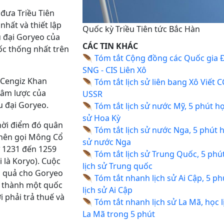
 đưa Triều Tiên
hất và thiết lập
Quốc kỳ Triều Tiên tức Bắc Hàn
u đại Goryeo của
CÁC TIN KHÁC
ốc thống nhất trên
🪶
Tóm tắt Cộng đồng các Quốc gia 
SNG - CIS Liên Xô
 Cengiz Khan
🪶
Tóm tắt lịch sử liên bang Xô Viết C
xâm lược của
USSR
u đại Goryeo.
🪶
Tóm tắt lịch sử nước Mỹ, 5 phút họ
sử Hoa Kỳ
hời điểm đó quân
🪶
Tóm tắt lịch sử nước Nga, 5 phút h
nên gọi Mông Cổ
sử nước Nga
ừ 1231 đến 1259
🪶
Tóm tắt lịch sử Trung Quốc, 5 phú
 là Koryo). Cuộc
lịch sử Trung quốc
u quả cho Goryeo
🪶
Tóm tắt nhanh lịch sử Ai Cập, 5 ph
rở thành một quốc
lịch sử Ai Cập
 phải trả thuế và
🪶
Tóm tắt nhanh lịch sử La Mã, học l
La Mã trong 5 phút