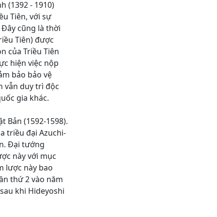
h (1392 - 1910)
ều Tiên, với sự
 Đây cũng là thời
riều Tiên) được
on của Triều Tiên
ực hiện việc nộp
đảm bảo bảo vệ
 vẫn duy trì độc
quốc gia khác.
t Bản (1592-1598).
a triều đại Azuchi-
n. Đại tướng
ược này với mục
âm lược này bao
lần thứ 2 vào năm
sau khi Hideyoshi