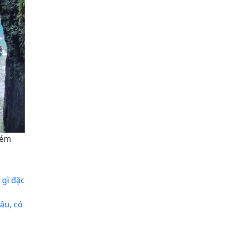
Hẻm
 gì đặc
âu, có