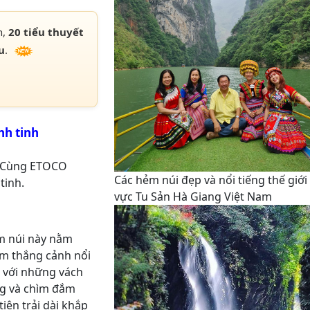
h,
20 tiểu thuyết
u
.
nh tinh
. Cùng ETOCO
Các hẻm núi đẹp và nổi tiếng thế giới
tinh.
vực Tu Sản Hà Giang Việt Nam
ẻm núi này nằm
am thắng cảnh nổi
g với những vách
ng và chìm đắm
iên trải dài khắp