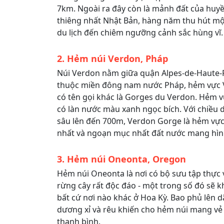
7km. Ngoài ra đây còn là mảnh đất của huyền
thiêng nhất Nhật Bản, hàng năm thu hút mộ
du lịch đến chiêm ngưỡng cảnh sắc hùng vĩ.
2. Hẻm núi Verdon, Pháp
Núi Verdon nằm giữa quận Alpes-de-Haute-
thuộc miền đông nam nước Pháp, hẻm vực 
có tên gọi khác là Gorges du Verdon. Hẻm 
có làn nước màu xanh ngọc bích. Với chiều 
sâu lên đến 700m, Verdon Gorge là hẻm vực 
nhất và ngoạn mục nhất đất nước mang hình
3. Hẻm núi Oneonta, Oregon
Hẻm núi Oneonta là nơi có bộ sưu tập thực v
rừng cây rất độc đáo - một trong số đó sẽ k
bất cứ nơi nào khác ở Hoa Kỳ. Bao phủ lên dã
dương xỉ và rêu khiến cho hẻm núi mang vẻ
thanh bình.