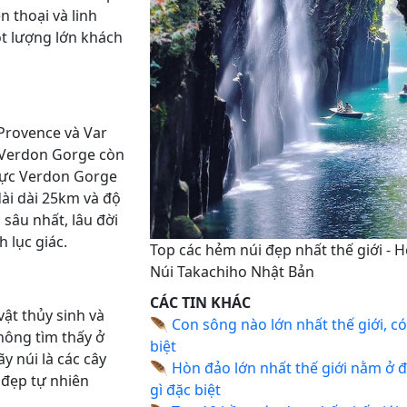
 thoại và linh
t lượng lớn khách
Provence và Var
Verdon Gorge còn
vực Verdon Gorge
dài dài 25km và độ
sâu nhất, lâu đời
 lục giác.
Top các hẻm núi đẹp nhất thế giới - 
Núi Takachiho Nhật Bản
CÁC TIN KHÁC
ật thủy sinh và
🪶
Con sông nào lớn nhất thế giới, có
hông tìm thấy ở
biệt
y núi là các cây
🪶
Hòn đảo lớn nhất thế giới nằm ở đ
 đẹp tự nhiên
gì đặc biệt