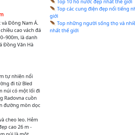
🪶
Top 10 hồ nước đẹp nhất thế giới
🪶
Top các cung điện đẹp nổi tiếng n
am
giới
t và Đông Nam Á.
🪶
Top những người sống thọ và nhiề
 chiều cao vách đá
nhất thế giới
700–900m, là danh
đá Đồng Văn Hà
m tự nhiên nổi
ờng đi từ Bled
núi có một lối đi
ông Radovna cuồn
Con đường mòn dọc
và cheo leo. Hẻm
đẹp cao 26 m -
ẻm núi là một