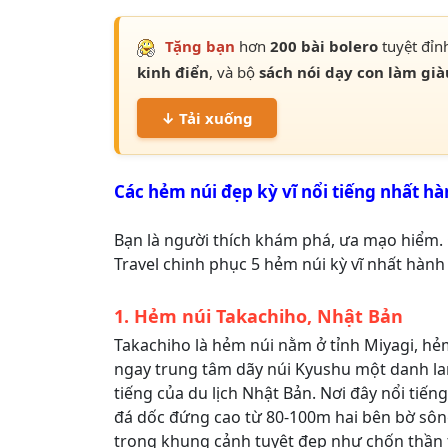
Tặng bạn
hơn
200 bài bolero
tuyệt đỉn
kinh điển
, và bộ
sách nói dạy con làm già
↓ Tải xuống
Các hẻm núi đẹp kỳ vĩ nổi tiếng nhất hà
Bạn là người thích khám phá, ưa mạo hiểm
Travel chinh phục 5 hẻm núi kỳ vĩ nhất hành 
1. Hẻm núi Takachiho, Nhật Bản
Takachiho là hẻm núi nằm ở tỉnh Miyagi, h
ngay trung tâm dãy núi Kyushu một danh l
tiếng của du lịch Nhật Bản. Nơi đây nổi tiến
đá dốc đứng cao từ 80-100m hai bên bờ sô
trong khung cảnh tuyệt đẹp như chốn thần t