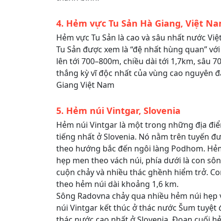
4. Hẻm vực Tu Sản Hà Giang, Việt N
Hẻm vực Tu Sản là cao và sâu nhất nước Việ
Tu Sản được xem là “đệ nhất hùng quan” với
lên tới 700–800m, chiều dài tới 1,7km, sâu 
thắng kỳ vĩ độc nhất của vùng cao nguyên 
Giang Việt Nam
5. Hẻm núi Vintgar, Slovenia
Hẻm núi Vintgar là một trong những địa điể
tiếng nhất ở Slovenia. Nó nằm trên tuyến đư
theo hướng bắc đến ngôi làng Podhom. Hẻm 
hẹp men theo vách núi, phía dưới là con s
cuộn chảy và nhiều thác ghềnh hiểm trở. 
theo hẻm núi dài khoảng 1,6 km.
Sông Radovna chảy qua nhiều hẻm núi hẹp 
núi Vintgar kết thúc ở thác nước Šum tuyệt 
thác nước cao nhất ở Slovenia. Đoạn cuối h