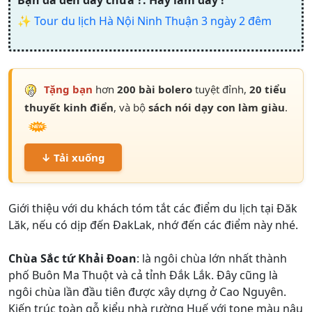
Bạn đã đến đây chưa ?. Hay lắm đấy !
✨
Tour du lịch Hà Nội Ninh Thuận 3 ngày 2 đêm
Tặng bạn
hơn
200 bài bolero
tuyệt đỉnh,
20 tiểu
thuyết kinh điển
, và bộ
sách nói dạy con làm giàu
.
↓ Tải xuống
Giới thiệu với du khách tóm tắt các điểm du lịch tại Đăk
Lăk, nếu có dịp đến ĐakLak, nhớ đến các điểm này nhé.
Chùa Sắc tứ Khải Đoan
: là ngôi chùa lớn nhất thành
phố Buôn Ma Thuột và cả tỉnh Đắk Lắk. Đây cũng là
ngôi chùa lần đầu tiên được xây dựng ở Cao Nguyên.
Kiến trúc toàn gỗ kiểu nhà rường Huế với tone màu nâu