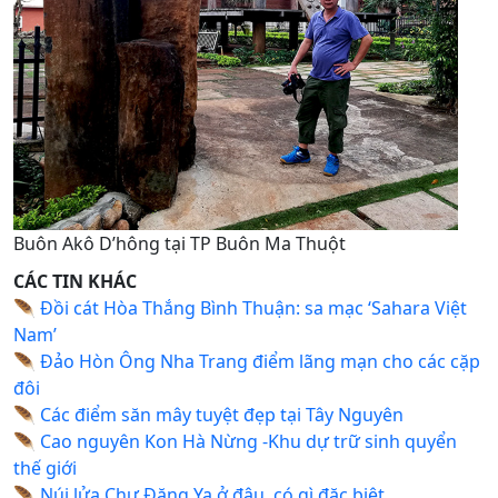
Buôn Akô D’hông tại TP Buôn Ma Thuột
CÁC TIN KHÁC
🪶
Đồi cát Hòa Thắng Bình Thuận: sa mạc ‘Sahara Việt
Nam’
🪶
Đảo Hòn Ông Nha Trang điểm lãng mạn cho các cặp
đôi
🪶
Các điểm săn mây tuyệt đẹp tại Tây Nguyên
🪶
Cao nguyên Kon Hà Nừng -Khu dự trữ sinh quyển
thế giới
🪶
Núi lửa Chư Đăng Ya ở đâu, có gì đặc biệt