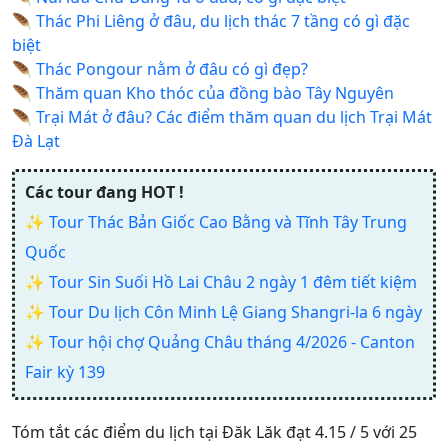
🪶
Thác Phi Liêng ở đâu, du lịch thác 7 tầng có gì đặc
biệt
🪶
Thác Pongour nằm ở đâu có gì đẹp?
🪶
Thăm quan Kho thóc của đồng bào Tây Nguyên
🪶
Trại Mát ở đâu? Các điểm thăm quan du lịch Trại Mát
Đà Lạt
Các tour đang HOT !
✨
Tour Thác Bản Giốc Cao Bằng và Tĩnh Tây Trung
Quốc
✨
Tour Sin Suối Hồ Lai Châu 2 ngày 1 đêm tiết kiệm
✨
Tour Du lịch Côn Minh Lệ Giang Shangri-la 6 ngày
✨
Tour hội chợ Quảng Châu tháng 4/2026 - Canton
Fair kỳ 139
Tóm tắt các điểm du lịch tại Đăk Lăk đạt 4.15 / 5 với 25