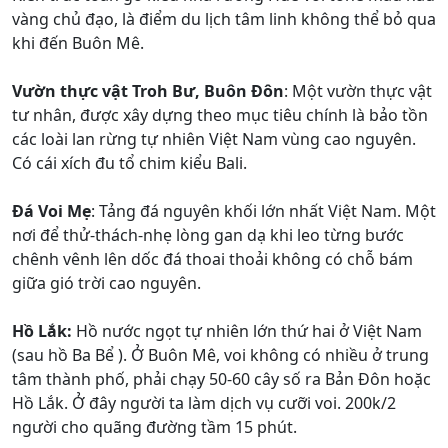
vàng chủ đạo, là điểm du lịch tâm linh không thể bỏ qua
khi đến Buôn Mê.
Vườn thực vật Troh Bư, Buôn Đôn
: Một vườn thực vật
tư nhân, được xây dựng theo mục tiêu chính là bảo tồn
các loài lan rừng tự nhiên Việt Nam vùng cao nguyên.
Có cái xích đu tổ chim kiểu Bali.
Đá Voi Mẹ
: Tảng đá nguyên khối lớn nhất Việt Nam. Một
nơi để thử-thách-nhẹ lòng gan dạ khi leo từng bước
chênh vênh lên dốc đá thoai thoải không có chỗ bám
giữa gió trời cao nguyên.
Hồ Lắk:
Hồ nước ngọt tự nhiên lớn thứ hai ở Việt Nam
(sau hồ Ba Bể ). Ở Buôn Mê, voi không có nhiều ở trung
tâm thành phố, phải chạy 50-60 cây số ra Bản Đôn hoặc
Hồ Lắk. Ở đây người ta làm dịch vụ cưỡi voi. 200k/2
người cho quãng đường tầm 15 phút.