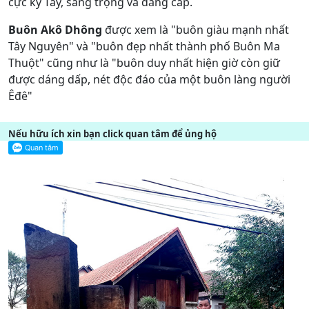
cực kỳ Tây, sang trọng và đẳng cấp.
Buôn Akô Dhông
được xem là "buôn giàu mạnh nhất
Tây Nguyên" và "buôn đẹp nhất thành phố Buôn Ma
Thuột" cũng như là "buôn duy nhất hiện giờ còn giữ
được dáng dấp, nét độc đáo của một buôn làng người
Êđê"
Nếu hữu ích xin bạn click quan tâm để ủng hộ