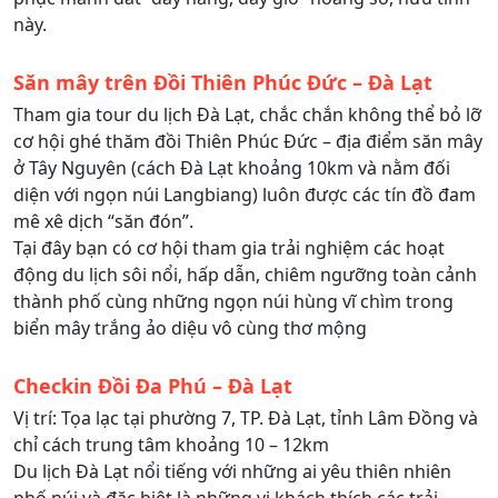
này.
Săn mây trên Đồi Thiên Phúc Đức – Đà Lạt
Tham gia tour du lịch Đà Lạt, chắc chắn không thể bỏ lỡ
cơ hội ghé thăm đồi Thiên Phúc Đức – địa điểm săn mây
ở Tây Nguyên (cách Đà Lạt khoảng 10km và nằm đối
diện với ngọn núi Langbiang) luôn được các tín đồ đam
mê xê dịch “săn đón”.
Tại đây bạn có cơ hội tham gia trải nghiệm các hoạt
động du lịch sôi nổi, hấp dẫn, chiêm ngưỡng toàn cảnh
thành phố cùng những ngọn núi hùng vĩ chìm trong
biển mây trắng ảo diệu vô cùng thơ mộng
Checkin Đồi Đa Phú – Đà Lạt
Vị trí: Tọa lạc tại phường 7, TP. Đà Lạt, tỉnh Lâm Đồng và
chỉ cách trung tâm khoảng 10 – 12km
Du lịch Đà Lạt nổi tiếng với những ai yêu thiên nhiên