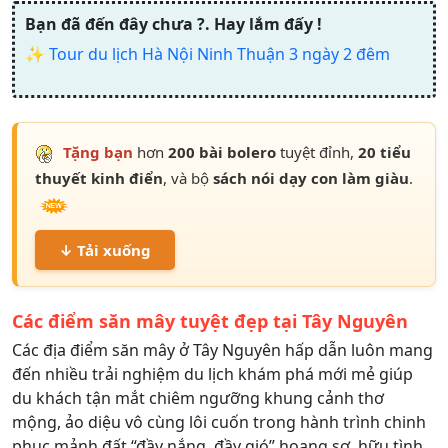
Bạn đã đến đây chưa ?. Hay lắm đấy !
✨
Tour du lịch Hà Nội Ninh Thuận 3 ngày 2 đêm
Tặng bạn
hơn
200 bài bolero
tuyệt đỉnh,
20 tiểu
thuyết kinh điển
, và bộ
sách nói dạy con làm giàu
.
↓ Tải xuống
Các điểm săn mây tuyệt đẹp tại Tây Nguyên
Các địa điểm săn mây ở Tây Nguyên hấp dẫn luôn mang
đến nhiều trải nghiệm du lịch khám phá mới mẻ giúp
du khách tận mắt chiêm ngưỡng khung cảnh thơ
mộng, ảo diệu vô cùng lôi cuốn trong hành trình chinh
phục mảnh đất “đầy nắng, đầy gió” hoang sơ, hữu tình