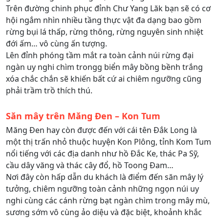
Trên đường chinh phục đỉnh Chư Yang Lăk bạn sẽ có cơ
hội ngắm nhìn nhiều tầng thực vật đa dạng bao gồm
rừng bụi lá thấp, rừng thông, rừng nguyên sinh nhiệt
đới ấm… vô cùng ấn tượng.
Lên đỉnh phóng tầm mắt ra toàn cảnh núi rừng đại
ngàn uy nghi chìm trongg biển mây bồng bềnh trắng
xóa chắc chắn sẽ khiến bất cứ ai chiêm ngưỡng cũng
phải trầm trồ thích thú.
Săn mây trên Măng Đen – Kon Tum
Măng Đen hay còn được đến với cái tên Đắk Long là
một thị trấn nhỏ thuộc huyện Kon Plông, tỉnh Kom Tum
nổi tiếng với các địa danh như hồ Đắc Ke, thác Pa Sỹ,
cầu dây văng và thác cây đổ, hồ Toong Đam…
Nơi đây còn hấp dẫn du khách là điểm đến săn mây lý
tưởng, chiêm ngưỡng toàn cảnh những ngọn núi uy
nghi cùng các cánh rừng bạt ngàn chìm trong mây mù,
sương sớm vô cùng ảo diệu và đặc biệt, khoảnh khắc