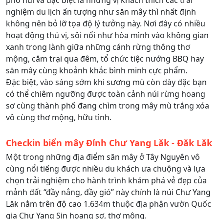
phố núi và đặc biệt là những vị khách thích các trải
nghiệm du lịch ấn tượng như săn mây thì nhất định
không nên bỏ lỡ tọa độ lý tưởng này. Nơi đây có nhiều
hoạt động thú vị, sôi nổi như hòa mình vào không gian
xanh trong lành giữa những cánh rừng thông thơ
mộng, cắm trại qua đêm, tổ chức tiệc nướng BBQ hay
săn mây cùng khoảnh khắc bình minh cực phẩm.
Đặc biệt, vào sáng sớm khi sương mù còn dày đặc bạn
có thể chiêm ngưỡng được toàn cảnh núi rừng hoang
sơ cùng thành phố đang chìm trong mây mù trắng xóa
vô cùng thơ mộng, hữu tình.
Checkin biển mây Đỉnh Chư Yang Lăk - Đắk Lắk
Một trong những địa điểm săn mây ở Tây Nguyên vô
cùng nổi tiếng được nhiều du khách ưa chuộng và lựa
chọn trải nghiệm cho hành trình khám phá vẻ đẹp của
mảnh đất “đầy nắng, đầy gió” này chính là núi Chư Yang
Lăk nằm trên độ cao 1.634m thuộc địa phận vườn Quốc
gia Chư Yang Sin hoang sơ, thơ mộng.