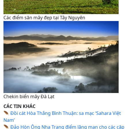
Các điểm săn mây đẹp tại Tây Nguyên
Chekin biển mây Đà Lạt
CÁC TIN KHÁC
🪶
Đồi cát Hòa Thắng Bình Thuận: sa mạc ‘Sahara Việt
Nam’
🪶
Đảo Hòn Ông Nha Trang điểm lãng mạn cho các cặp