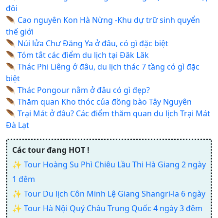
đôi
🪶
Cao nguyên Kon Hà Nừng -Khu dự trữ sinh quyển
thế giới
🪶
Núi lửa Chư Đăng Ya ở đâu, có gì đặc biệt
🪶
Tóm tắt các điểm du lịch tại Đăk Lăk
🪶
Thác Phi Liêng ở đâu, du lịch thác 7 tầng có gì đặc
biệt
🪶
Thác Pongour nằm ở đâu có gì đẹp?
🪶
Thăm quan Kho thóc của đồng bào Tây Nguyên
🪶
Trại Mát ở đâu? Các điểm thăm quan du lịch Trại Mát
Đà Lạt
Các tour đang HOT !
✨
Tour Hoàng Su Phì Chiêu Lầu Thi Hà Giang 2 ngày
1 đêm
✨
Tour Du lịch Côn Minh Lệ Giang Shangri-la 6 ngày
✨
Tour Hà Nội Quý Châu Trung Quốc 4 ngày 3 đêm