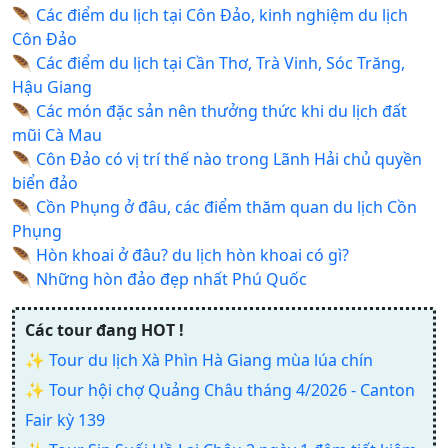
🪶
Các điểm du lịch tại Côn Đảo, kinh nghiệm du lịch
Côn Đảo
🪶
Các điểm du lịch tại Cần Thơ, Trà Vinh, Sóc Trăng,
Hậu Giang
🪶
Các món đặc sản nên thưởng thức khi du lịch đất
mũi Cà Mau
🪶
Côn Đảo có vị trí thế nào trong Lãnh Hải chủ quyền
biển đảo
🪶
Cồn Phụng ở đâu, các điểm thăm quan du lịch Cồn
Phụng
🪶
Hòn khoai ở đâu? du lịch hòn khoai có gì?
🪶
Những hòn đảo đẹp nhất Phú Quốc
Các tour đang HOT !
✨
Tour du lịch Xà Phìn Hà Giang mùa lúa chín
✨
Tour hội chợ Quảng Châu tháng 4/2026 - Canton
Fair kỳ 139