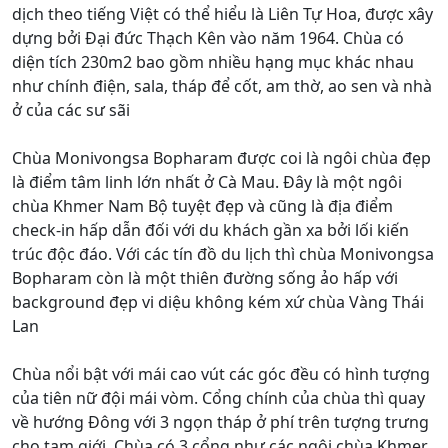
dịch theo tiếng Việt có thể hiểu là Liên Tự Hoa, được xây
dựng bởi Đại đức Thạch Kên vào năm 1964. Chùa có
diện tích 230m2 bao gồm nhiều hạng mục khác nhau
như chính điện, sala, tháp để cốt, am thờ, ao sen và nhà
ở của các sư sãi
Chùa Monivongsa Bopharam được coi là ngôi chùa đẹp
là điểm tâm linh lớn nhất ở Cà Mau. Đây là một ngôi
chùa Khmer Nam Bộ tuyệt đẹp và cũng là địa điểm
check-in hấp dẫn đối với du khách gần xa bởi lối kiến
trúc độc đáo. Với các tín đồ du lịch thì chùa Monivongsa
Bopharam còn là một thiên đường sống ảo hấp với
background đẹp vi diệu không kém xứ chùa Vàng Thái
Lan
Chùa nổi bật với mái cao vút các góc đều có hình tượng
của tiên nữ đội mái vòm. Cổng chính của chùa thì quay
về hướng Đông với 3 ngọn tháp ở phí trên tượng trưng
cho tam giới. Chùa có 3 cổng như các ngôi chùa Khmer