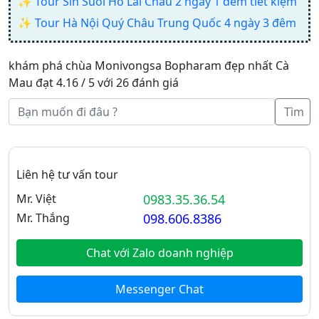
✨
Tour Sin Suối Hồ Lai Châu 2 ngày 1 đêm tiết kiệm
✨
Tour Hà Nội Quý Châu Trung Quốc 4 ngày 3 đêm
khám phá chùa Monivongsa Bopharam đẹp nhất Cà
Mau đạt 4.16 / 5 với 26 đánh giá
Tìm
Liên hệ tư vấn tour
Mr. Việt
0983.35.36.54
Mr. Thắng
098.606.8386
Chat với Zalo doanh nghiệp
Messenger Chat