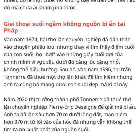
nhiên, đó là một chiếc hồ không đáy và dẫn đến nơi nào
đó mà chưa ai khám phá được.
Giai thoại suối ngầm không nguồn bí ẩn tại
Pháp
Vào năm 1974, hai thợ lặn chuyên nghiệp đã dấn thân
vào chuyến phiêu lưu, nhưng thay vì tìm thấy điểm cuối
của con suối, họ "bơi" vào những giây cuối đời của
chính mình vì vực sâu dưới đó càng lúc càng nhỏ,
không thể điều hướng. Sau đó, vào năm 1996, thị trấn
Tonnerre đã thuê một thợ lặn khác để tìm kiếm nhưng
anh ta cũng bỏ mạng dưới con suối đẹp mà kì bí này.
Năm 2020 thị trưởng thành phố Tonnerre đã thuê thợ
lặn chuyên nghiệp Pierre-Éric Deseigne để giải mã bí ẩn.
Anh ta đã lặn sâu hơn 70 m dưới lòng đất, mạo hiểm
hơn 370 m từ lối vào của hốc đá nhưng vẫn không thể
tìm ra nơi xuất phát của nguồn suối.