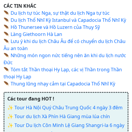
CÁC TIN KHÁC
🪶
Du lịch tự túc Nga, sự thật du lịch Nga tự túc
🪶
Du lịch Thổ Nhĩ Kỳ Istanbul và Capadocia Thổ Nhĩ Kỳ
🪶
Hồ Thunersee và Hồ Luzern của Thụy Sỹ
🪶
Làng Giethoorn Hà Lan
🪶
Lưu ý khi du lịch Châu Âu để có chuyển du lịch Châu
Âu an toàn
🪶
Những món ngon nức tiếng nên ăn khi du lịch nước
Đức
🪶
Tóm tắt Thần thoại Hy Lạp, các vị Thần trong Thần
thoại Hy Lạp
🪶
Thung lũng nhạy cảm tại Capadocia Thổ Nhĩ Kỳ
Các tour đang HOT !
✨
Tour Hà Nội Quý Châu Trung Quốc 4 ngày 3 đêm
✨
Tour du lịch Xà Phìn Hà Giang mùa lúa chín
✨
Tour Du lịch Côn Minh Lệ Giang Shangri-la 6 ngày