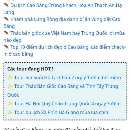
🪶
Du lịch Cao Bằng:Trùng khách,Hòa An,Thạch An,Hạ
Lang
🪶
Khám phá Lưng Rồng địa danh bí ẩn vùng đất Cao
Bằng
🪶
Thác bản giốc của Việt Nam hay Trung Quốc, đi mùa
nào đẹp
🪶
Top 10 điểm du lịch đẹp ở Cao bằng, các điểm check-
in ở cao bằng
Các tour đang HOT !
✨
Tour Sin Suối Hồ Lai Châu 2 ngày 1 đêm tiết kiệm
✨
Tour Thác Bản Giốc Cao Bằng và Tĩnh Tây Trung
Quốc
✨
Tour Hà Nội Quý Châu Trung Quốc 4 ngày 3 đêm
✨
Tour du lịch Xà Phìn Hà Giang mùa lúa chín
Đặc sản Cao Bằng, các món đặc sản phải thử khi đi du