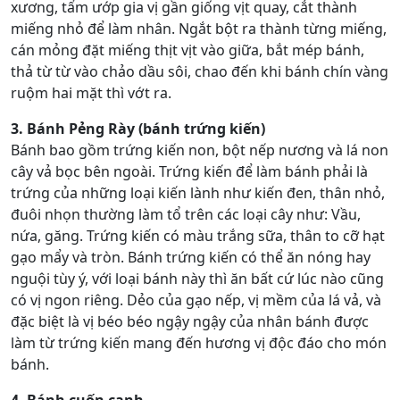
xương, tẩm ướp gia vị gần giống vịt quay, cắt thành
miếng nhỏ để làm nhân. Ngắt bột ra thành từng miếng,
cán mỏng đặt miếng thịt vịt vào giữa, bắt mép bánh,
thả từ từ vào chảo dầu sôi, chao đến khi bánh chín vàng
ruộm hai mặt thì vớt ra.
3. Bánh Pẻng Rày (bánh trứng kiến)
Bánh bao gồm trứng kiến non, bột nếp nương và lá non
cây vả bọc bên ngoài. Trứng kiến để làm bánh phải là
trứng của những loại kiến lành như kiến đen, thân nhỏ,
đuôi nhọn thường làm tổ trên các loại cây như: Vầu,
nứa, găng. Trứng kiến có màu trắng sữa, thân to cỡ hạt
gạo mẩy và tròn. Bánh trứng kiến có thể ăn nóng hay
nguội tùy ý, với loại bánh này thì ăn bất cứ lúc nào cũng
có vị ngon riêng. Dẻo của gạo nếp, vị mềm của lá vả, và
đặc biệt là vị béo béo ngậy ngậy của nhân bánh được
làm từ trứng kiến mang đến hương vị độc đáo cho món
bánh.