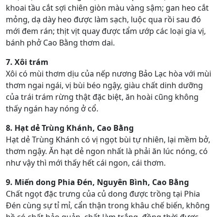
khoai tầu cắt sợi chiên giòn màu vàng sậm; gan heo cắt
mỏng, dạ dày heo được làm sạch, luộc qua rồi sau đó
mới đem rán; thịt vịt quay được tẩm ướp các loại gia vị,
bánh phở Cao Bằng thơm dai.
7. Xôi trám
Xôi có mùi thơm dịu của nếp nương Bảo Lạc hòa với mùi
thơm ngai ngái, vị bùi béo ngậy, giàu chất dinh dưỡng
của trái trám rừng thật đặc biệt, ăn hoài cũng không
thấy ngán hay nóng ở cổ.
8. Hạt dẻ Trùng Khánh, Cao Bằng
Hạt dẻ Trùng Khánh có vị ngọt bùi tự nhiên, lại mềm bở,
thơm ngậy. Ăn hạt dẻ ngon nhất là phải ăn lúc nóng, có
như vậy thì mới thấy hết cái ngon, cái thơm.
9. Miến dong Phia Đén, Nguyên Bình, Cao Bằng
Chất ngọt đặc trưng của củ dong được trồng tại Phia
Đén cùng sự tỉ mỉ, cẩn thận trong khâu chế biến, không