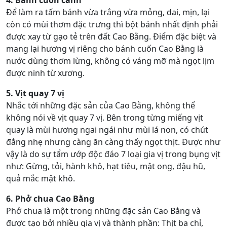
4. Bánh cuốn canh
Để làm ra tấm bánh vừa trắng vừa mỏng, dai, mịn, lại
còn có mùi thơm đặc trưng thì bột bánh nhất định phải
được xay từ gạo tẻ trên đất Cao Bằng. Điểm đặc biệt và
mang lại hương vị riêng cho bánh cuốn Cao Bằng là
nước dùng thơm lừng, không có váng mỡ mà ngọt lịm
được ninh từ xương.
5. Vịt quay 7 vị
Nhắc tới những đặc sản của Cao Bằng, không thể
không nói về vịt quay 7 vị. Bên trong từng miếng vịt
quay là mùi hương ngai ngái như mùi lá non, có chút
đắng nhẹ nhưng càng ăn càng thấy ngọt thịt. Được như
vậy là do sự tẩm ướp độc đáo 7 loại gia vị trong bụng vịt
như: Gừng, tỏi, hành khô, hạt tiêu, mật ong, đậu hũ,
quả mắc mật khô.
6. Phở chua Cao Bằng
Phở chua là một trong những đặc sản Cao Bằng và
được tạo bởi nhiều gia vị và thành phần: Thịt ba chỉ,