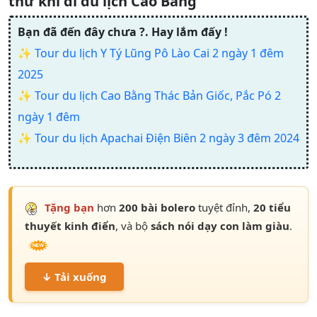
thử khi đi du lịch Cao Bằng
Bạn đã đến đây chưa ?. Hay lắm đấy !
✨
Tour du lịch Y Tý Lũng Pô Lào Cai 2 ngày 1 đêm
2025
✨
Tour du lịch Cao Bằng Thác Bản Giốc, Pắc Pó 2
ngày 1 đêm
✨
Tour du lịch Apachai Điện Biên 2 ngày 3 đêm 2024
Tặng bạn
hơn
200 bài bolero
tuyệt đỉnh,
20 tiểu
thuyết kinh điển
, và bộ
sách nói dạy con làm giàu
.
↓ Tải xuống