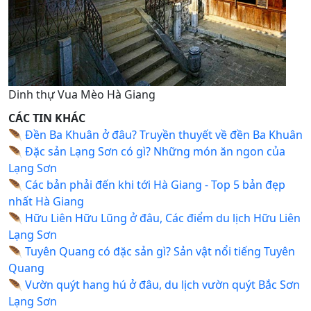
Dinh thự Vua Mèo Hà Giang
CÁC TIN KHÁC
🪶
Đền Ba Khuân ở đâu? Truyền thuyết về đền Ba Khuân
🪶
Đặc sản Lạng Sơn có gì? Những món ăn ngon của
Lạng Sơn
🪶
Các bản phải đến khi tới Hà Giang - Top 5 bản đẹp
nhất Hà Giang
🪶
Hữu Liên Hữu Lũng ở đâu, Các điểm du lịch Hữu Liên
Lạng Sơn
🪶
Tuyên Quang có đặc sản gì? Sản vật nổi tiếng Tuyên
Quang
🪶
Vườn quýt hang hú ở đâu, du lịch vườn quýt Bắc Sơn
Lạng Sơn