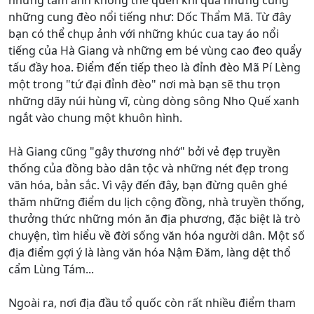
những tấm ảnh không thể quên khi qua những cùng
những cung đèo nổi tiếng như: Dốc Thẩm Mã. Từ đây
bạn có thể chụp ảnh với những khúc cua tay áo nổi
tiếng của Hà Giang và những em bé vùng cao đeo quẩy
tấu đầy hoa. Điểm đến tiếp theo là đỉnh đèo Mã Pí Lèng
một trong "tứ đại đỉnh đèo" nơi mà bạn sẽ thu trọn
những dãy núi hùng vĩ, cùng dòng sông Nho Quế xanh
ngắt vào chung một khuôn hình.
Hà Giang cũng "gây thương nhớ" bởi vẻ đẹp truyền
thống của đồng bào dân tộc và những nét đẹp trong
văn hóa, bản sắc. Vì vậy đến đây, bạn đừng quên ghé
thăm những điểm du lịch cộng đồng, nhà truyền thống,
thưởng thức những món ăn địa phương, đặc biệt là trò
chuyện, tìm hiểu về đời sống văn hóa người dân. Một số
địa điểm gợi ý là làng văn hóa Nậm Đăm, làng dệt thổ
cẩm Lùng Tám...
Ngoài ra, nơi địa đầu tổ quốc còn rất nhiều điểm tham