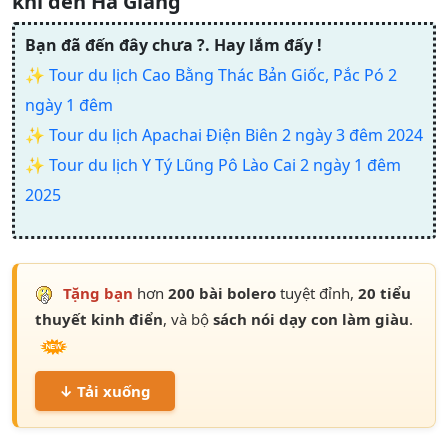
khi đến Hà Giang
Bạn đã đến đây chưa ?. Hay lắm đấy !
✨
Tour du lịch Cao Bằng Thác Bản Giốc, Pắc Pó 2
ngày 1 đêm
✨
Tour du lịch Apachai Điện Biên 2 ngày 3 đêm 2024
✨
Tour du lịch Y Tý Lũng Pô Lào Cai 2 ngày 1 đêm
2025
Tặng bạn
hơn
200 bài bolero
tuyệt đỉnh,
20 tiểu
thuyết kinh điển
, và bộ
sách nói dạy con làm giàu
.
↓ Tải xuống